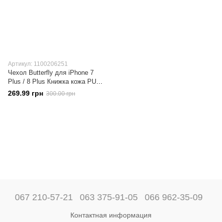
Артикул: 1100206251
Чехол Butterfly для iPhone 7
Plus / 8 Plus Книжка кожа PU
Голубой
269.99 грн
300.00 грн
067 210-57-21
063 375-91-05
066 962-35-09
Контактная информация