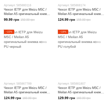
Артикул: 585880116
Артикул: 585868174
Чехол IETP для Meizu M5C /
Чехол IETP для Meizu M5C /
Meilan A5 оригинальный книжка
Meilan A5 оригинальный книжка
кожа PU белый
кожа PU коричневый
99.99 грн
124.99 грн
150.00 грн
155.00 грн
−22%
−19%
Артикул: 585867789
Артикул: 585881807
Чехол IETP для Meizu M5C /
Чехол IETP для Meizu M5C /
Meilan A5 оригинальный книжка
Meilan A5 оригинальный книжка
кожа PU черный
кожа PU голубой
124.99 грн
129.99 грн
160.00 грн
160.00 грн