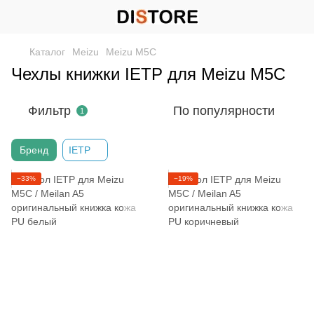
Каталог
Meizu
Meizu M5C
Чехлы книжки IETP для Meizu M5С
Фильтр
По популярности
1
Бренд
IETP
−33%
−19%