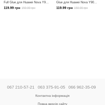
Full Glue для Huawei Nova Y90
Glue для Huawei Nova Y90
чорне повноекранне
полноэкранное Black
119.99 грн
119.99 грн
150.00 грн
150.00 грн
067 210-57-21
063 375-91-05
066 962-35-09
Контактна інформація
Повна версія сайту