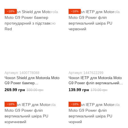
Dark-Blue
−18%
−18%
Артикул: 1400778088
Артикул: 1447622299
Чохол Shield для Motorola Moto
Чохол IETP для Motorola Moto
G9 Power бампер
G9 Power фліп вертикальний
протиударний з підставкою
шкіра PU червоний
269.99 грн
139.99 грн
330.00 грн
170.00 грн
Red
−18%
−18%