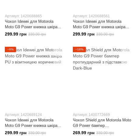
Артикул: 1420688865
Артикул: 1420688561
Чохол Idewei для Motorola
Чохол Idewei для Motorola
Moto G9 Power книжка шкіра
Moto G9 Power книжка шкіра
PU з візитницею синій
PU з візитницею чорний
299.99 грн
299.99 грн
330.00 грн
330.00 грн
−9%
−18%
Артикул: 1420689124
Артикул: 1400772669
Чохол Idewei для Motorola
Чохол Shield для Motorola Moto
Moto G9 Power книжка шкіра
G9 Power бампер
PU з візитницею коричневий
протиударний з підставкою
299.99 грн
269.99 грн
330.00 грн
330.00 грн