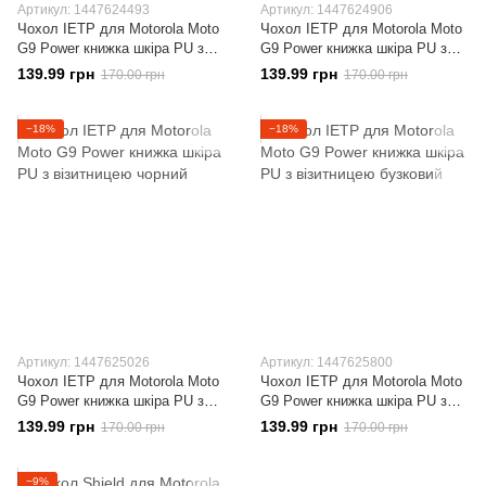
Артикул: 1447624493
Артикул: 1447624906
Чохол IETP для Motorola Moto
Чохол IETP для Motorola Moto
G9 Power книжка шкіра PU з
G9 Power книжка шкіра PU з
візитницею червоний
візитницею коричневий
139.99 грн
139.99 грн
170.00 грн
170.00 грн
−18%
−18%
Артикул: 1447625026
Артикул: 1447625800
Чохол IETP для Motorola Moto
Чохол IETP для Motorola Moto
G9 Power книжка шкіра PU з
G9 Power книжка шкіра PU з
візитницею чорний
візитницею бузковий
139.99 грн
139.99 грн
170.00 грн
170.00 грн
−9%