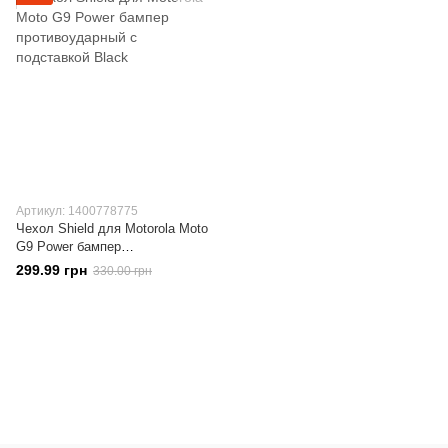
Артикул: 1400778775
Чехол Shield для Motorola Moto
G9 Power бампер
противоударный с подставкой
299.99 грн
330.00 грн
Black