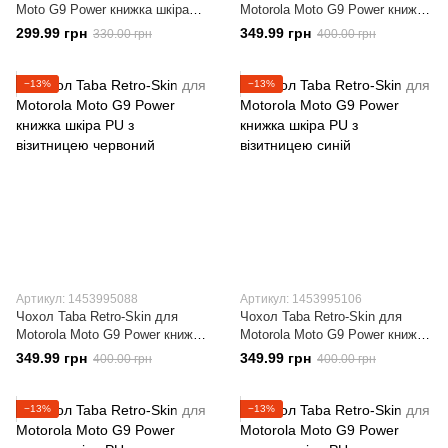
Moto G9 Power книжка шкіра
Motorola Moto G9 Power книжка
PU з візитницею червоний
шкіра PU з візитницею чорний
299.99 грн
349.99 грн
330.00 грн
400.00 грн
−13%
−13%
Артикул: 1453995088
Артикул: 1453995106
Чохол Taba Retro-Skin для
Чохол Taba Retro-Skin для
Motorola Moto G9 Power книжка
Motorola Moto G9 Power книжка
шкіра PU з візитницею
шкіра PU з візитницею синій
349.99 грн
349.99 грн
400.00 грн
400.00 грн
червоний
−13%
−13%