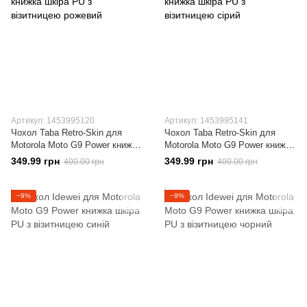
Артикул: 1453995120
Артикул: 1453995141
Чохол Taba Retro-Skin для
Чохол Taba Retro-Skin для
Motorola Moto G9 Power книжка
Motorola Moto G9 Power книжка
шкіра PU з візитницею рожевий
шкіра PU з візитницею сірий
349.99 грн
349.99 грн
400.00 грн
400.00 грн
−9%
−9%