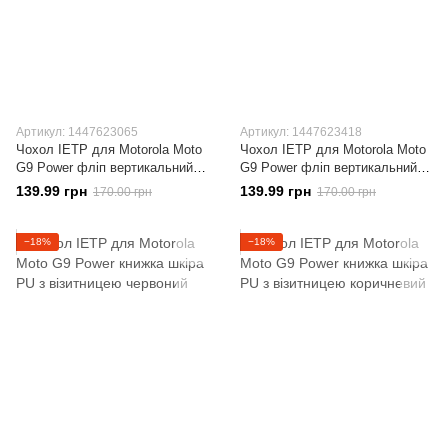
Артикул: 1447623065
Артикул: 1447623418
Чохол IETP для Motorola Moto
Чохол IETP для Motorola Moto
G9 Power фліп вертикальний
G9 Power фліп вертикальний
шкіра PU коричневий
шкіра PU чорний
139.99 грн
139.99 грн
170.00 грн
170.00 грн
−18%
−18%