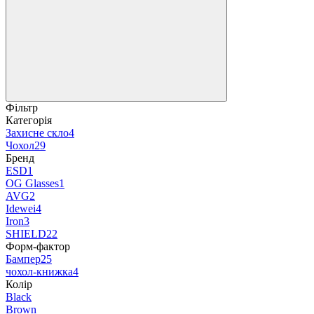
Фільтр
Категорія
Захисне скло
4
Чохол
29
Бренд
ESD
1
OG Glasses
1
AVG
2
Idewei
4
Iron
3
SHIELD
22
Форм-фактор
Бампер
25
чохол-книжка
4
Колір
Black
Brown