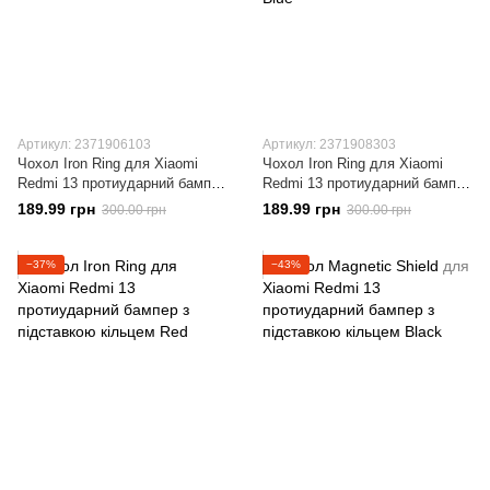
Артикул: 2371906103
Артикул: 2371908303
Чохол Iron Ring для Xiaomi
Чохол Iron Ring для Xiaomi
Redmi 13 протиударний бампер
Redmi 13 протиударний бампер
з підставкою кільцем Black
з підставкою кільцем Dark-Blue
189.99 грн
189.99 грн
300.00 грн
300.00 грн
−37%
−43%