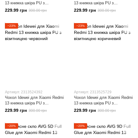
13 книжка шкіра PU з
13 книжка шкіра PU з
візитницею чорний
візитницею синій
229.99 грн
229.99 грн
300.00 грн
300.00 грн
−23%
−23%
Артикул: 2313524392
Артикул: 2313525729
Чохол Idewei для Xiaomi Redmi
Чохол Idewei для Xiaomi Redmi
13 книжка шкіра PU з
13 книжка шкіра PU з
візитницею червоний
візитницею коричневий
229.99 грн
229.99 грн
300.00 грн
300.00 грн
−20%
−20%