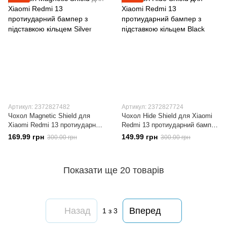
Артикул: 2372827482
Артикул: 2372827724
Чохол Magnetic Shield для
Чохол Hide Shield для Xiaomi
Xiaomi Redmi 13 протиударний
Redmi 13 протиударний бампер
бампер з підставкою кільцем
з підставкою кільцем Black
169.99 грн
149.99 грн
300.00 грн
300.00 грн
Silver
Показати ще 20 товарів
Назад
Вперед
1
з 3