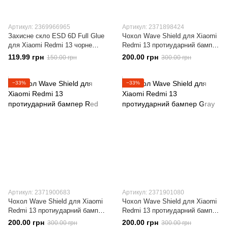
Артикул: 2369966965
Артикул: 2371898424
Захисне скло ESD 6D Full Glue
Чохол Wave Shield для Xiaomi
для Xiaomi Redmi 13 чорне
Redmi 13 протиударний бампер
повноекранне
Black
119.99 грн
200.00 грн
150.00 грн
300.00 грн
−33%
−33%
Артикул: 2371900683
Артикул: 2371901080
Чохол Wave Shield для Xiaomi
Чохол Wave Shield для Xiaomi
Redmi 13 протиударний бампер
Redmi 13 протиударний бампер
Red
Gray
200.00 грн
200.00 грн
300.00 грн
300.00 грн