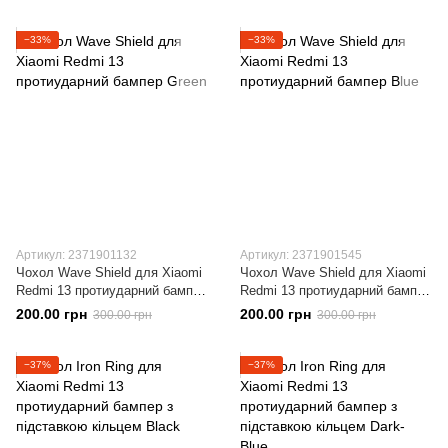
−33%
−33%
Артикул: 2371901132
Артикул: 2371901545
Чохол Wave Shield для Xiaomi
Чохол Wave Shield для Xiaomi
Redmi 13 протиударний бампер
Redmi 13 протиударний бампер
Green
Blue
200.00 грн
200.00 грн
300.00 грн
300.00 грн
−37%
−37%