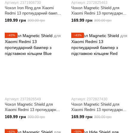
Артикул: 2371908730
Артикул: 2372825463
Чохол Iron Ring для Xiaomi
Чохол Magnetic Shield для
Redmi 13 протиударний бампер
Xiaomi Redmi 13 протиударний
з підставкою кільцем Red
бампер з підставкою кільцем
189.99 грн
169.99 грн
300.00 грн
300.00 грн
Black
−43%
−43%
Артикул: 2372826549
Артикул: 2372827430
Чохол Magnetic Shield для
Чохол Magnetic Shield для
Xiaomi Redmi 13 протиударний
Xiaomi Redmi 13 протиударний
бампер з підставкою кільцем
бампер з підставкою кільцем
169.99 грн
169.99 грн
300.00 грн
300.00 грн
Blue
Red
−43%
−50%