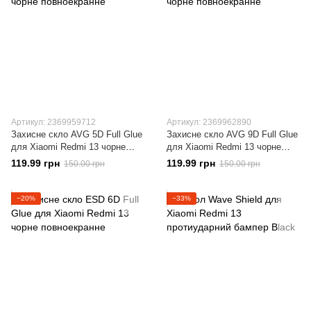
Артикул: 2369959712
Артикул: 2369962890
Захисне скло AVG 5D Full Glue
Захисне скло AVG 9D Full Glue
для Xiaomi Redmi 13 чорне
для Xiaomi Redmi 13 чорне
повноекранне
повноекранне
119.99 грн
119.99 грн
150.00 грн
150.00 грн
−20%
−33%