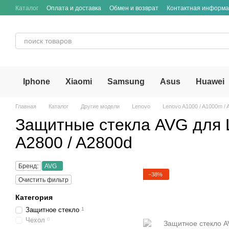
Перейти к основному контенту
Каталог
Оплата и доставка
Обмен и возврат
Контактная информ
Iphone
Xiaomi
Samsung
Asus
Huawei
Главная
Каталог
Другие модели
Lenovo
Lenovo A1000 / A1000m / 
Защитные стекла AVG для L
A2800 / A2800d
Бренд:
AVG
−38%
Очистить фильтр
Категория
Защитное стекло
1
Чехол
0