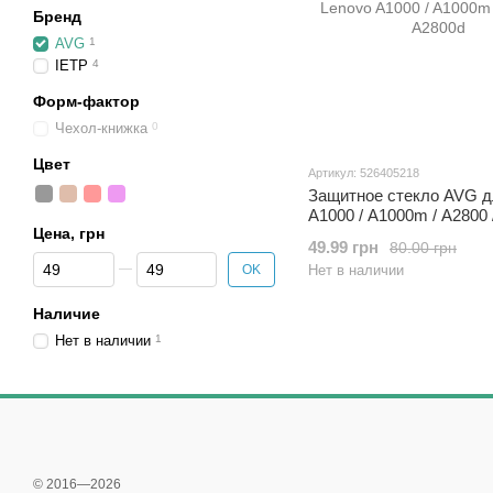
Бренд
AVG
1
IETP
4
Форм-фактор
Чехол-книжка
0
Цвет
Артикул: 526405218
Защитное стекло AVG д
A1000 / A1000m / A2800 
Цена, грн
49.99 грн
80.00 грн
От Цена, грн
До Цена, грн
OK
Нет в наличии
Наличие
Нет в наличии
1
© 2016—2026