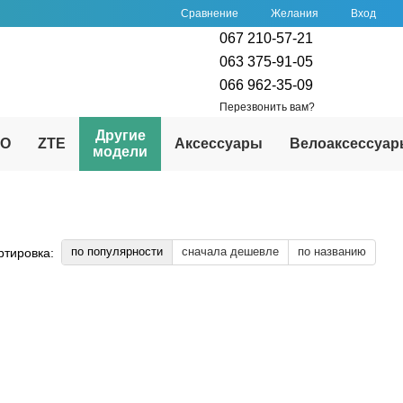
Сравнение
Желания
Вход
067 210-57-21
063 375-91-05
066 962-35-09
Перезвонить вам?
Другие
PO
ZTE
Аксессуары
Велоаксессуа
модели
по популярности
сначала дешевле
по названию
ртировка: