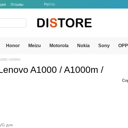
Рус
Укр
ация
Отзывы
Honor
Meizu
Motorola
Nokia
Sony
OP
A2800 / A2800d
enovo A1000 / A1000m /
Со