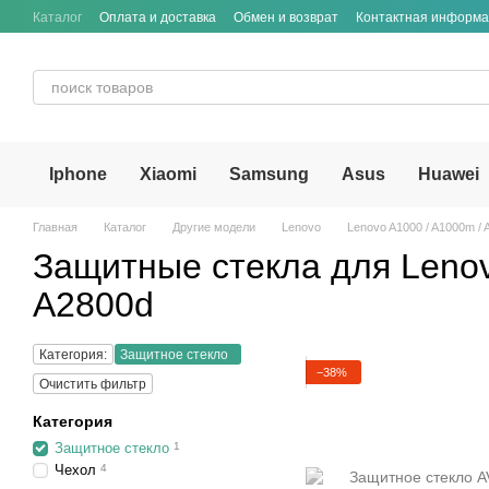
Перейти к основному контенту
Каталог
Оплата и доставка
Обмен и возврат
Контактная информ
Iphone
Xiaomi
Samsung
Asus
Huawei
Главная
Каталог
Другие модели
Lenovo
Lenovo A1000 / A1000m / 
Защитные стекла для Lenov
A2800d
Категория:
Защитное стекло
−38%
Очистить фильтр
Категория
Защитное стекло
1
Чехол
4