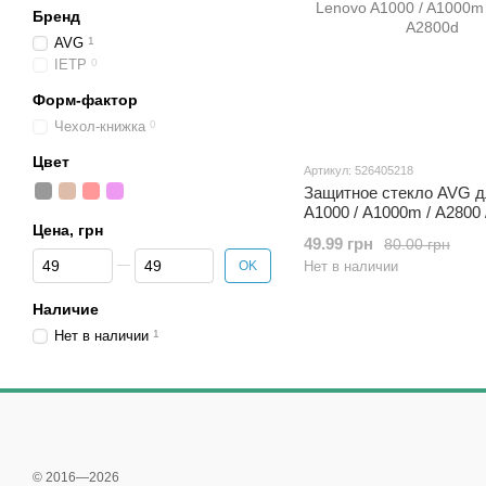
Бренд
AVG
1
IETP
0
Форм-фактор
Чехол-книжка
0
Цвет
Артикул: 526405218
Защитное стекло AVG д
A1000 / A1000m / A2800 
Цена, грн
49.99 грн
80.00 грн
От Цена, грн
До Цена, грн
OK
Нет в наличии
Наличие
Нет в наличии
1
© 2016—2026