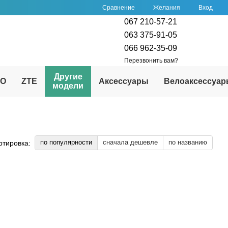
Сравнение
Желания
Вход
067 210-57-21
063 375-91-05
066 962-35-09
Перезвонить вам?
Другие
PO
ZTE
Аксессуары
Велоаксессуа
модели
по популярности
сначала дешевле
по названию
ртировка: