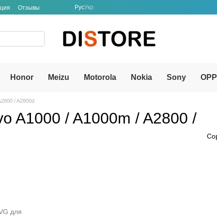
Рус
Укр
ация
Отзывы
Honor
Meizu
Motorola
Nokia
Sony
OP
A2800 / A2800d
o A1000 / A1000m / A2800 /
Со