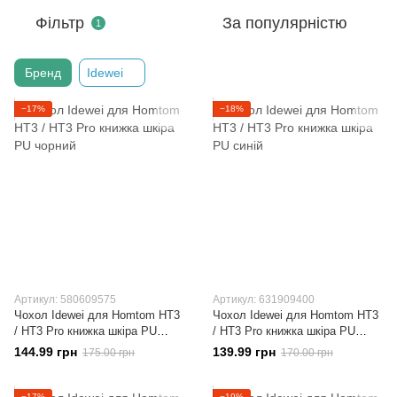
Фільтр
За популярністю
1
Бренд
Idewei
−17%
−18%
Артикул: 580609575
Артикул: 631909400
Чохол Idewei для Homtom HT3
Чохол Idewei для Homtom HT3
/ HT3 Pro книжка шкіра PU
/ HT3 Pro книжка шкіра PU
чорний
синій
144.99 грн
139.99 грн
175.00 грн
170.00 грн
−17%
−19%