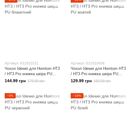
Артикул: 631910331
Артикул: 631910406
Чохол Idewei для Homtom HT3
Чохол Idewei для Homtom HT3
/ HT3 Pro книжка шкіра PU
/ HT3 Pro книжка шкіра PU
блакитний
жовтий
144.99 грн
129.99 грн
175.00 грн
160.00 грн
−3%
−18%