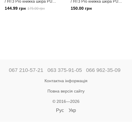
/ HT3 Pro книжка шкіра PU
/ HT3 Pro книжка шкіра PU
малиновий
коричневий
144.99 грн
150.00 грн
175.00 грн
067 210-57-21
063 375-91-05
066 962-35-09
Контактна інформація
Повна версія сайту
© 2016—2026
Рус
Укр