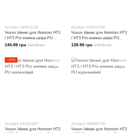
Артикул: 580611129
Артикул: 580611798
Чохол Idewei для Homtom HT3
Чохол Idewei для Homtom HT3
/ HT3 Pro книжка шкіра PU
/ HT3 Pro книжка шкіра PU
червоний
білий
144.99 грн
139.99 грн
150.00 грн
170.00 грн
−17%
Артикул: 631910057
Артикул: 580608796
Чохол Idewei для Homtom HT3
Чохол Idewei для Homtom HT3