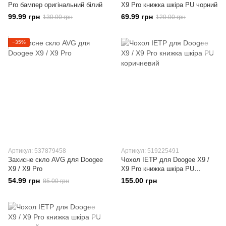
Pro бампер оригінальний білий
X9 Pro книжка шкіра PU чорний
99.99 грн
69.99 грн
130.00 грн
120.00 грн
−35%
Артикул: 537879458
Артикул: 519225491
Захисне скло AVG для Doogee
Чохол IETP для Doogee X9 /
X9 / X9 Pro
X9 Pro книжка шкіра PU
коричневий
54.99 грн
155.00 грн
85.00 грн