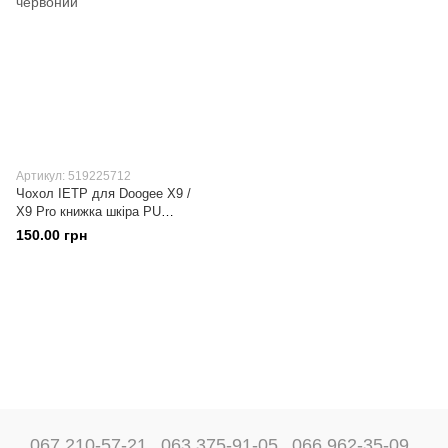
Артикул: 519225712
Чохол IETP для Doogee X9 /
X9 Pro книжка шкіра PU
червоний
150.00 грн
067 210-57-21
063 375-91-05
066 962-35-09