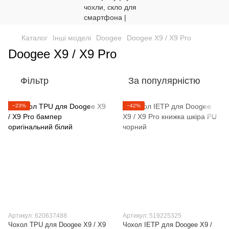
Каталог
Інші моделі
Doogee
Doogee X9 / X9 Pro
Doogee X9 / X9 Pro
Фільтр
За популярністю
−23%
−42%
Артикул: 620637488
Артикул: 519225325
Чохол TPU для Doogee X9 / X9
Чохол IETP для Doogee X9 /