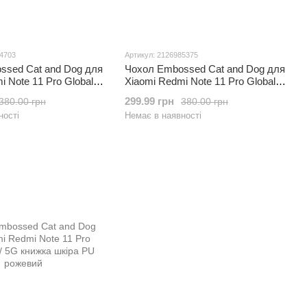
84703
Артикул: 2126985375
ssed Cat and Dog для
Чохол Embossed Cat and Dog для
i Note 11 Pro Global
Xiaomi Redmi Note 11 Pro Global
жка шкіра PU
4G / 5G книжка шкіра PU
299.99 грн
380.00 грн
380.00 грн
блакитний
ності
Немає в наявності