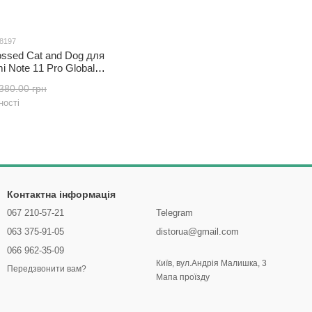
88197
ssed Cat and Dog для
i Note 11 Pro Global
жка шкіра PU рожевий
380.00 грн
ності
Контактна інформація
067 210-57-21
Telegram
063 375-91-05
distorua@gmail.com
066 962-35-09
Київ, вул.Андрія Малишка, 3
Передзвонити вам?
Мапа проїзду