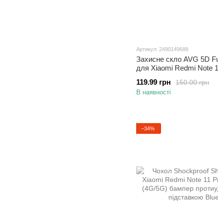
Артикул: 2490149688
Захисне скло AVG 5D Fu
для Xiaomi Redmi Note 1
чорне повноекранне
119.99 грн
150.00 грн
В наявності
−34%