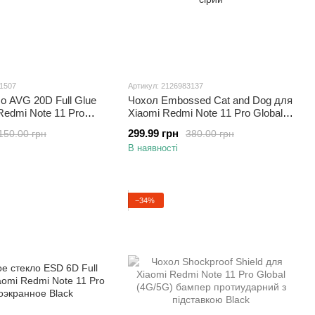
41507
Артикул: 2126983137
о AVG 20D Full Glue
Чохол Embossed Cat and Dog для
Redmi Note 11 Pro
Xiaomi Redmi Note 11 Pro Global
не чорне
4G / 5G книжка шкіра PU сірий
299.99 грн
150.00 грн
380.00 грн
В наявності
−34%