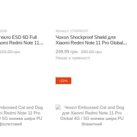
71696
Артикул: 1793098187
екло ESD 6D Full
Чохол Shockproof Shield для
aomi Redmi Note 11
Xiaomi Redmi Note 11 Pro Global
ранное Black
(4G/5G) бампер протиударний з
249.99 грн
150.00 грн
380.00 грн
підставкою Black
Немає в наявності
−21%