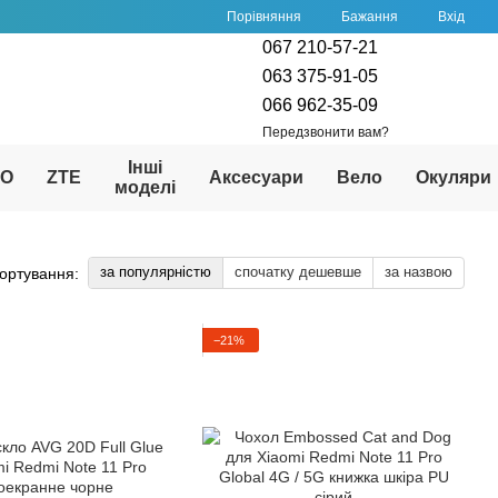
Порівняння
Бажання
Вхід
067 210-57-21
063 375-91-05
066 962-35-09
Передзвонити вам?
Інші
PO
ZTE
Аксесуари
Вело
Окуляри
моделі
за популярністю
спочатку дешевше
за назвою
ортування:
−21%