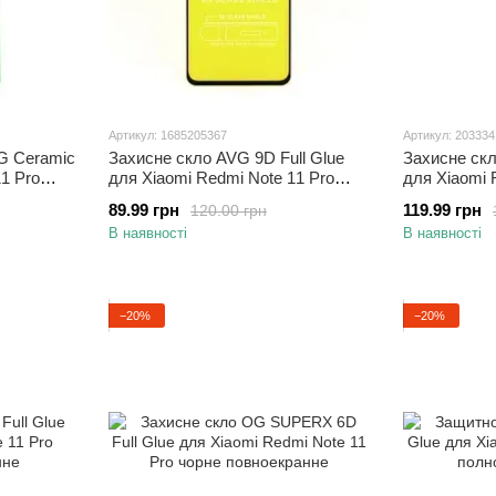
Артикул: 1685205367
Артикул: 20333
G Ceramic
Захисне скло AVG 9D Full Glue
Захисне скл
1 Pro
для Xiaomi Redmi Note 11 Pro
для Xiaomi 
повноекранне чорне
повноекран
89.99 грн
119.99 грн
120.00 грн
В наявності
В наявності
−20%
−20%