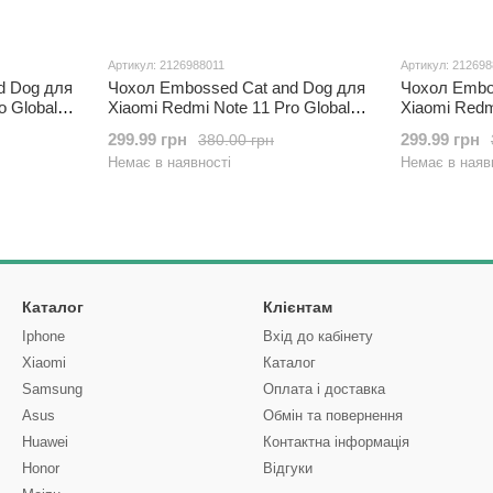
Артикул: 2126988011
Артикул: 21269
d Dog для
Чохол Embossed Cat and Dog для
Чохол Embo
o Global
Xiaomi Redmi Note 11 Pro Global
Xiaomi Redm
U м'ятний
4G / 5G книжка шкіра PU
4G / 5G кни
299.99 грн
299.99 грн
380.00 грн
золотистий
Немає в наявності
Немає в наяв
Каталог
Клієнтам
Iphone
Вхід до кабінету
Xiaomi
Каталог
Samsung
Оплата і доставка
Asus
Обмін та повернення
Huawei
Контактна інформація
Honor
Відгуки