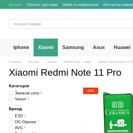
Перейти до основного контенту
Каталог
Оплата і доставка
Обмін та повернення
Контактна інфор
Iphone
Xiaomi
Samsung
Asus
Huawei
Головна
Каталог
Xiaomi
Redmi Note - серія
Xiaomi Redmi Note 11 P
Xiaomi Redmi Note 11 Pro
Категорія
−25%
Захисне скло
6
Чохол
9
Бренд
ESD
1
OG Glasses
1
AVG
4