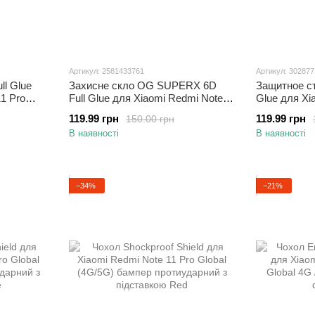
Артикул: 2581433761
Артикул: 30287
ll Glue
Захисне скло OG SUPERX 6D
Защитное ст
1 Pro
Full Glue для Xiaomi Redmi Note
Glue для Xi
11 Pro чорне повноекранне
Pro полноэк
119.99 грн
119.99 грн
150.00 грн
В наявності
В наявності
−34%
−21%