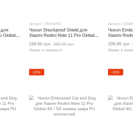
Артикул: 1793105754
Артикул: 21269
 для
Чохол Shockproof Shield для
Чохол Embo
o Global
Xiaomi Redmi Note 11 Pro Global
Xiaomi Redm
арний з
(4G/5G) бампер протиударний з
4G / 5G кни
249.99 грн
299.99 грн
380.00 грн
підставкою Red
фіолетовий
Немає в наявності
Немає в наяв
−21%
−21%