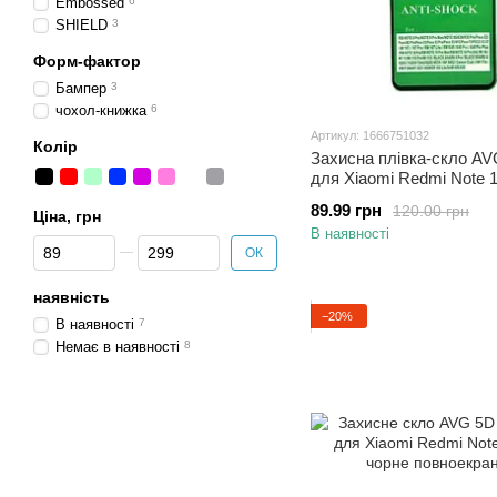
Embossed
6
SHIELD
3
Форм-фактор
Бампер
3
чохол-книжка
6
Артикул: 1666751032
Колір
Захисна плівка-скло AV
для Xiaomi Redmi Note 1
повноекранна Black
89.99 грн
120.00 грн
Ціна, грн
В наявності
Від Ціна, грн
До Ціна, грн
ОК
наявність
−20%
В наявності
7
Немає в наявності
8