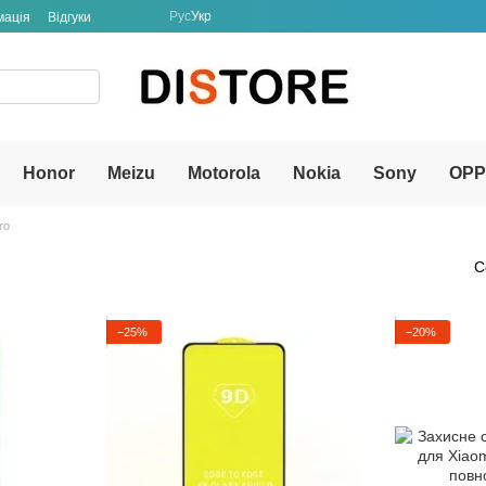
Рус
Укр
мація
Відгуки
Honor
Meizu
Motorola
Nokia
Sony
OP
ro
С
−25%
−20%