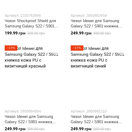
Артикул: 2105763996
Артикул: 2800863658
Чохол Shockproof Shield для
Чехол Idewei для Samsung
Samsung Galaxy S22 / S901
Galaxy S22 / S901 книжка
бампер протиударний з
кожа PU с визитницей
199.99 грн
249.99 грн
300.00 грн
300.00 грн
підставкою Red
черный
−17%
−17%
Артикул: 2800864904
Артикул: 2800865110
Чехол Idewei для Samsung
Чехол Idewei для Samsung
Galaxy S22 / S901 книжка
Galaxy S22 / S901 книжка
кожа PU с визитницей
кожа PU с визитницей синий
249.99 грн
249.99 грн
300.00 грн
300.00 грн