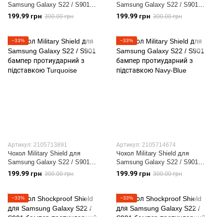
Samsung Galaxy S22 / S901
Samsung Galaxy S22 / S901
бампер протиударний з
бампер протиударний з
199.99 грн
199.99 грн
300.00 грн
300.00 грн
підставкою Khaki
підставкою Blue
−33%
−33%
Артикул: 2105713891
Артикул: 2105714674
Чохол Military Shield для
Чохол Military Shield для
Samsung Galaxy S22 / S901
Samsung Galaxy S22 / S901
бампер протиударний з
бампер протиударний з
199.99 грн
199.99 грн
300.00 грн
300.00 грн
підставкою Turquoise
підставкою Navy-Blue
−33%
−33%