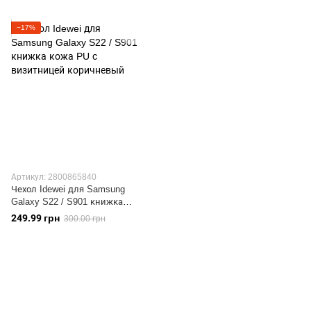
красный
−17%
Артикул: 2800865840
Чехол Idewei для Samsung
Galaxy S22 / S901 книжка
кожа PU с визитницей
249.99 грн
300.00 грн
коричневый