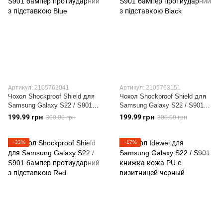
Артикул: 2105762041
Артикул: 2105763151
Чохол Shockproof Shield для
Чохол Shockproof Shield для
Samsung Galaxy S22 / S901
Samsung Galaxy S22 / S901
бампер протиударний з
бампер протиударний з
199.99 грн
199.99 грн
300.00 грн
300.00 грн
підставкою Blue
підставкою Black
−33%
−17%