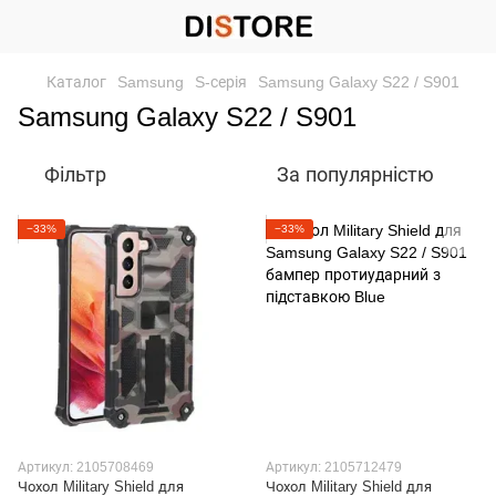
Каталог
Samsung
S-серія
Samsung Galaxy S22 / S901
Samsung Galaxy S22 / S901
Фільтр
За популярністю
−33%
−33%
Артикул: 2105708469
Артикул: 2105712479
Чохол Military Shield для
Чохол Military Shield для