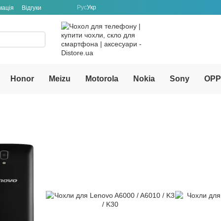
Рус
Укр
мація
Відгуки
Honor
Meizu
Motorola
Nokia
Sony
OP