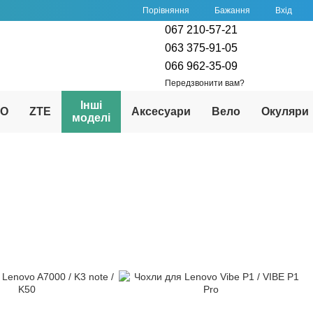
Порівняння
Бажання
Вхід
067 210-57-21
063 375-91-05
066 962-35-09
Передзвонити вам?
Інші
PO
ZTE
Аксесуари
Вело
Окуляри
моделі