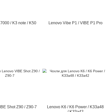
7000 / K3 note / K50
Lenovo Vibe P1 / VIBE P1 Pro
IBE Shot Z90 / Z90-7
Lenovo K6 / K6 Power / K33a48
/ K33a42