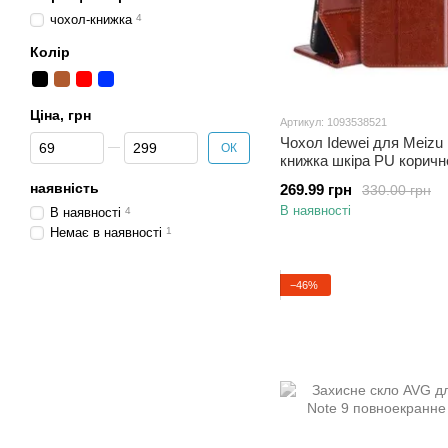
чохол-книжка
4
Колір
Ціна, грн
Артикул: 1093538521
Від Ціна, грн
До Ціна, грн
Чохол Idewei для Meizu 
ОК
книжка шкіра PU коричн
наявність
269.99 грн
330.00 грн
В наявності
В наявності
4
Немає в наявності
1
−46%