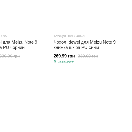
40095
Артикул: 1093540429
i для Meizu Note 9
Чохол Idewei для Meizu Note 9
а PU чорний
книжка шкіра PU синій
269.99 грн
330.00 грн
330.00 грн
В наявності