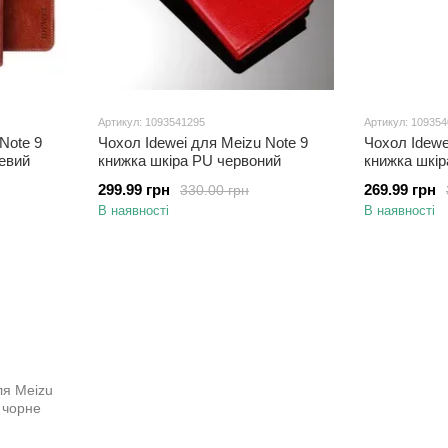
Артикул: 1093541295
Артикул: 10935
Note 9
Чохол Idewei для Meizu Note 9
Чохол Idewe
евий
книжка шкіра PU червоний
книжка шкір
299.99 грн
269.99 грн
330.00 грн
В наявності
В наявності