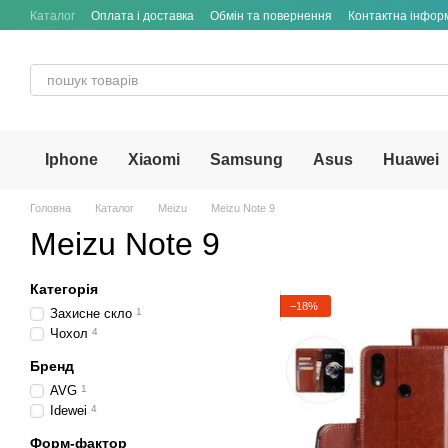
Перейти до основного контенту
Каталог
Оплата і доставка
Обмін та повернення
Контактна інфор
Iphone
Xiaomi
Samsung
Asus
Huawei
Головна
Каталог
Meizu
Meizu Note 9
Meizu Note 9
Категорія
−18%
Захисне скло
1
Чохол
4
Бренд
AVG
1
Idewei
4
Форм-фактор