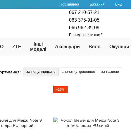
Порівняння
Бажання
Вхід
067 210-57-21
063 375-91-05
066 962-35-09
Передзвонити вам?
Інші
PO
ZTE
Аксесуари
Вело
Окуляри
моделі
за популярністю
спочатку дешевше
за назвою
ортування:
−18%