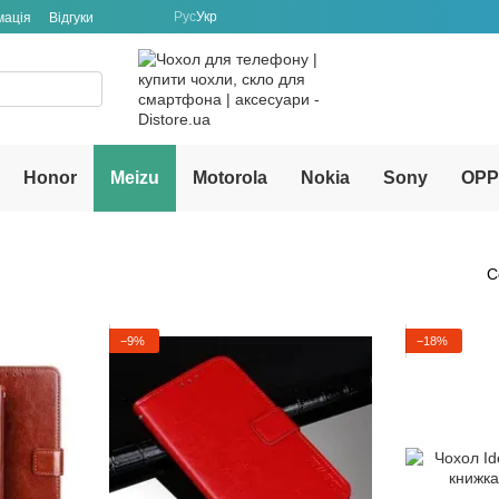
Рус
Укр
мація
Відгуки
Honor
Meizu
Motorola
Nokia
Sony
OP
С
−9%
−18%