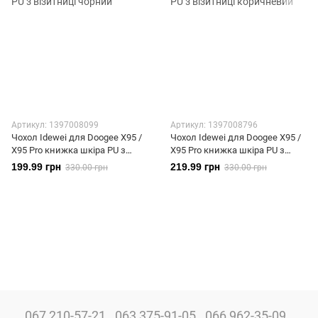
Артикул: 1397008099
Артикул: 1397008796
Чохол Idewei для Doogee X95 /
Чохол Idewei для Doogee X95 /
X95 Pro книжка шкіра PU з
X95 Pro книжка шкіра PU з
візитниці чорний
візитниці коричневий
199.99 грн
219.99 грн
330.00 грн
330.00 грн
067 210-57-21
063 375-91-05
066 962-35-09