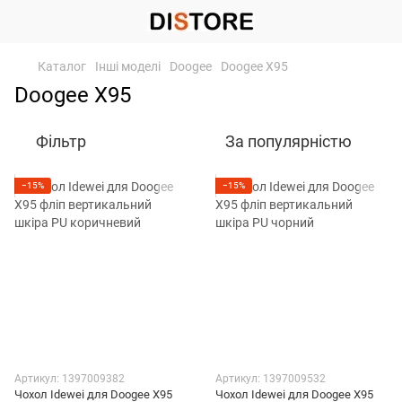
Каталог
Інші моделі
Doogee
Doogee X95
Doogee X95
Фільтр
За популярністю
−15%
−15%
Артикул: 1397009382
Артикул: 1397009532
Чохол Idewei для Doogee X95
Чохол Idewei для Doogee X95