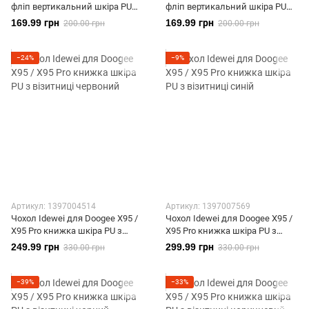
фліп вертикальний шкіра PU
фліп вертикальний шкіра PU
коричневий
чорний
169.99 грн
169.99 грн
200.00 грн
200.00 грн
−24%
−9%
Артикул: 1397004514
Артикул: 1397007569
Чохол Idewei для Doogee X95 /
Чохол Idewei для Doogee X95 /
X95 Pro книжка шкіра PU з
X95 Pro книжка шкіра PU з
візитниці червоний
візитниці синій
249.99 грн
299.99 грн
330.00 грн
330.00 грн
−39%
−33%