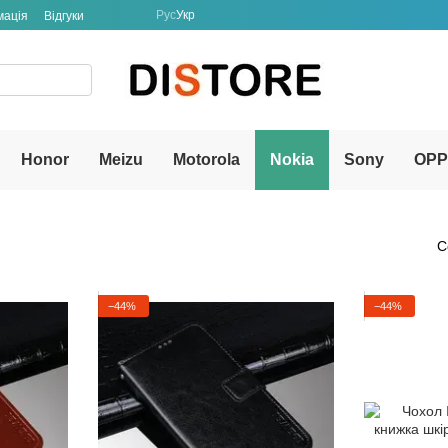
Рус
Укр
мація
Відгуки
Honor
Meizu
Motorola
Nokia
Sony
OP
С
−44%
−44%