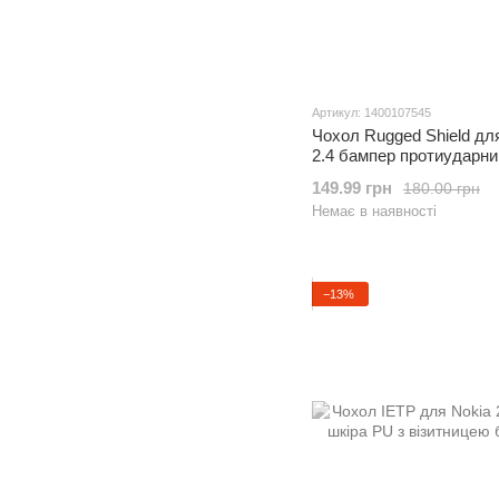
Артикул: 1400107545
Чохол Rugged Shield дл
2.4 бампер протиударни
149.99 грн
180.00 грн
Немає в наявності
−13%