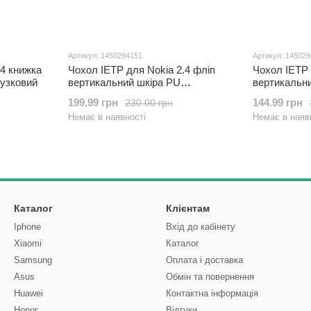
Артикул: 1450294151
Артикул: 14502
.4 книжка
Чохол IETP для Nokia 2.4 фліп
Чохол IETP 
бузковий
вертикальний шкіра PU
вертикальн
Коричневий
199.99 грн
144.99 грн
230.00 грн
Немає в наявності
Немає в наяв
Каталог
Клієнтам
Iphone
Вхід до кабінету
Xiaomi
Каталог
Samsung
Оплата і доставка
Asus
Обмін та повернення
Huawei
Контактна інформація
Honor
Відгуки