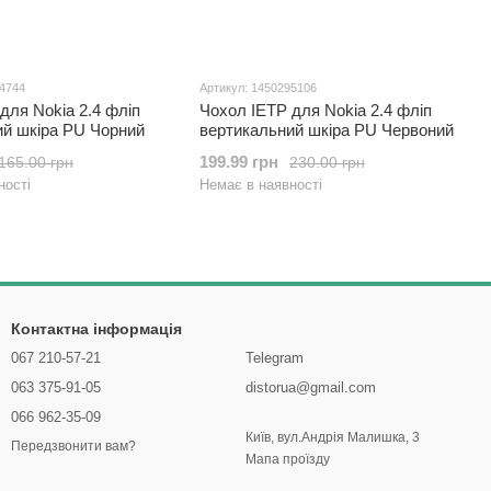
94744
Артикул: 1450295106
для Nokia 2.4 фліп
Чохол IETP для Nokia 2.4 фліп
ий шкіра PU Чорний
вертикальний шкіра PU Червоний
199.99 грн
165.00 грн
230.00 грн
ності
Немає в наявності
Контактна інформація
067 210-57-21
Telegram
063 375-91-05
distorua@gmail.com
066 962-35-09
Київ, вул.Андрія Малишка, 3
Передзвонити вам?
Мапа проїзду