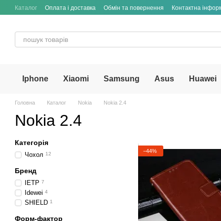
Перейти до основного контенту
Каталог
Оплата і доставка
Обмін та повернення
Контактна інфор
Iphone
Xiaomi
Samsung
Asus
Huawei
Головна
Каталог
Nokia
Nokia 2.4
Nokia 2.4
Категорія
−44%
Чохол
12
Бренд
IETP
7
Idewei
4
SHIELD
1
Форм-фактор