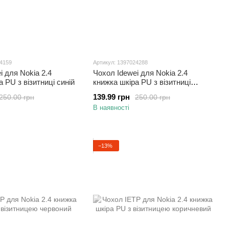
24159
Артикул: 1397024288
i для Nokia 2.4
Чохол Idewei для Nokia 2.4
 PU з візитниці синій
книжка шкіра PU з візитниці
червоний
139.99 грн
250.00 грн
250.00 грн
В наявності
−13%