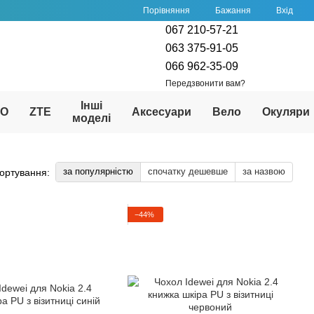
Порівняння
Бажання
Вхід
067 210-57-21
063 375-91-05
066 962-35-09
Передзвонити вам?
Інші
PO
ZTE
Аксесуари
Вело
Окуляри
моделі
за популярністю
спочатку дешевше
за назвою
ортування:
−44%