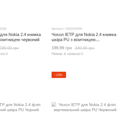
92930
Артикул: 1450292958
для Nokia 2.4 книжка
Чохол IETP для Nokia 2.4 книжка
візитницею червоний
шкіра PU з візитницею
коричневий
199.99 грн
230.00 грн
230.00 грн
ності
Немає в наявності
−13%