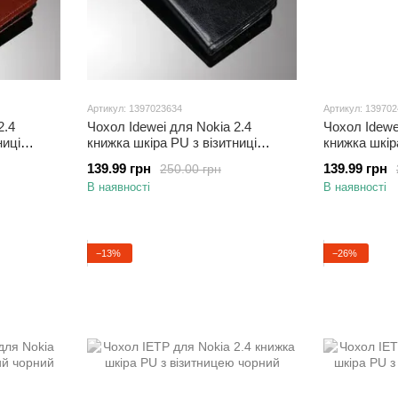
Артикул: 1397023634
Артикул: 13970
2.4
Чохол Idewei для Nokia 2.4
Чохол Idewe
ниці
книжка шкіра PU з візитниці
книжка шкіра
чорний
139.99 грн
139.99 грн
250.00 грн
В наявності
В наявності
−13%
−26%