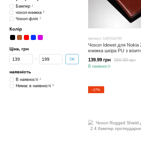
Бампер
1
чохол-книжка
8
Чохол-фліп
3
Колір
Артикул: 1397016795
Чохол Idewei для Nokia 
Ціна, грн
книжка шкіра PU з візит
коричневий
Від Ціна, грн
До Ціна, грн
ОК
139.99 грн
250.00 грн
В наявності
наявність
В наявності
4
Немає в наявності
8
−17%