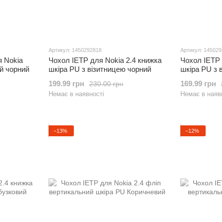
Артикул: 1450292818
Артикул: 14502
я Nokia
Чохол IETP для Nokia 2.4 книжка
Чохол IETP 
й чорний
шкіра PU з візитницею чорний
шкіра PU з 
199.99 грн
169.99 грн
230.00 грн
Немає в наявності
Немає в наяв
−13%
−12%