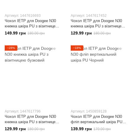
Артикул: 1447616693
Артикул: 1447617452
Чохол IETP для Doogee N30
Чохол IETP для Doogee N30
книжка шкіра PU з візитницею
книжка шкіра PU з візитницею
чорний
червоний
149.99 грн
129.99 грн
180.00 грн
180.00 грн
−28%
−18%
Артикул: 1447617796
Артикул: 1450859128
Чохол IETP для Doogee N30
Чохол IETP для Doogee N30
книжка шкіра PU з візитницею
фліп вертикальний шкіра PU
бузковий
Чорний
129.99 грн
139.99 грн
180.00 грн
170.00 грн