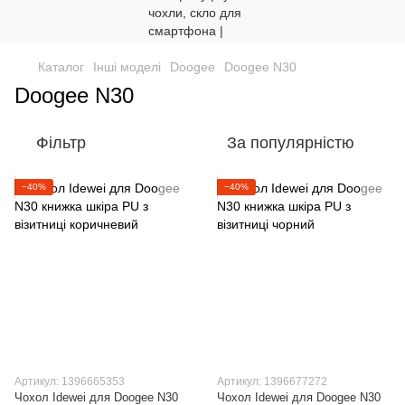
Каталог
Інші моделі
Doogee
Doogee N30
Doogee N30
Фільтр
За популярністю
−40%
−40%
Артикул: 1396665353
Артикул: 1396677272
Чохол Idewei для Doogee N30
Чохол Idewei для Doogee N30