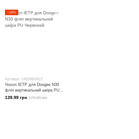
−18%
Артикул: 1450860822
Чохол IETP для Doogee N30
фліп вертикальний шкіра PU
Червоний
139.99 грн
170.00 грн