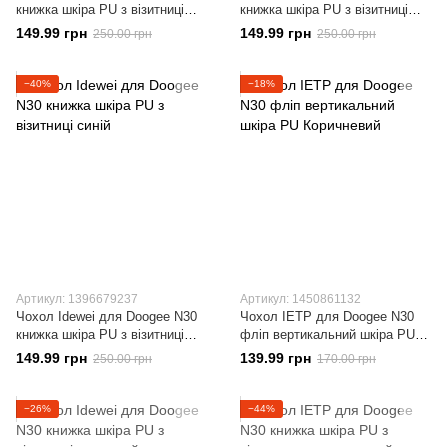
книжка шкіра PU з візитниці
книжка шкіра PU з візитниці
коричневий
чорний
149.99 грн
149.99 грн
250.00 грн
250.00 грн
−40%
−18%
Артикул: 1396679237
Артикул: 1450861132
Чохол Idewei для Doogee N30
Чохол IETP для Doogee N30
книжка шкіра PU з візитниці
фліп вертикальний шкіра PU
синій
Коричневий
149.99 грн
139.99 грн
250.00 грн
170.00 грн
−26%
−44%