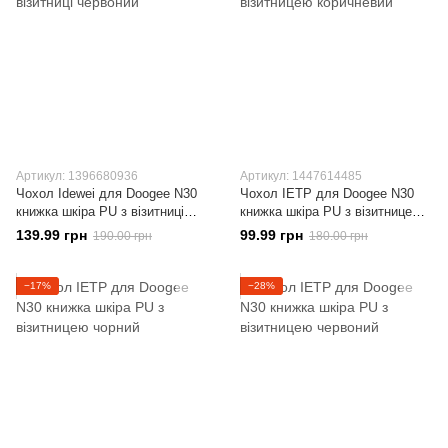
Артикул: 1396680936
Артикул: 1447614485
Чохол Idewei для Doogee N30
Чохол IETP для Doogee N30
книжка шкіра PU з візитниці
книжка шкіра PU з візитницею
червоний
коричневий
139.99 грн
99.99 грн
190.00 грн
180.00 грн
−17%
−28%