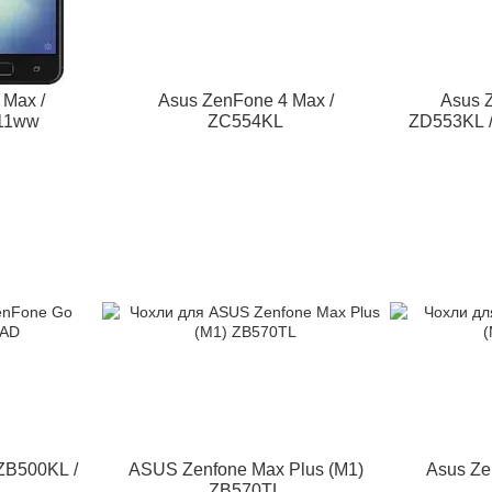
 Max /
Asus ZenFone 4 Max /
Asus Z
011ww
ZC554KL
ZD553KL /
ZB500KL /
ASUS Zenfone Max Plus (M1)
Asus Ze
ZB570TL