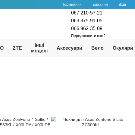
Порівняння
Бажання
Вхід
067 210-57-21
063 375-91-05
066 962-35-09
Передзвонити вам?
Інші
PO
ZTE
Аксесуари
Вело
Окуляри
моделі