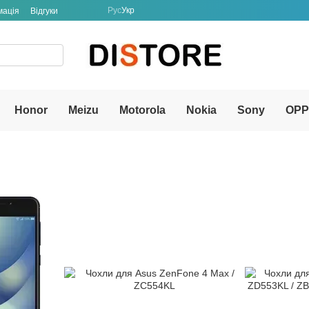
Рус
Укр
мація
Відгуки
Honor
Meizu
Motorola
Nokia
Sony
OP