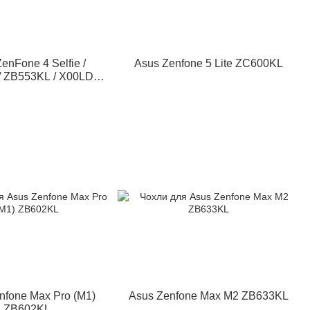
enFone 4 Selfie /
Asus Zenfone 5 Lite ZC600KL
 ZB553KL / X00LDA /
X00LDB
nfone Max Pro (M1)
Asus Zenfone Max M2 ZB633KL
ZB602KL