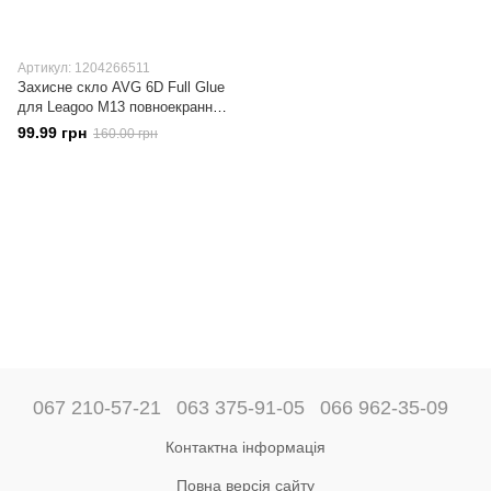
Артикул: 1204266511
Захисне скло AVG 6D Full Glue
для Leagoo M13 повноекранне
чорне
99.99 грн
160.00 грн
067 210-57-21
063 375-91-05
066 962-35-09
Контактна інформація
Повна версія сайту