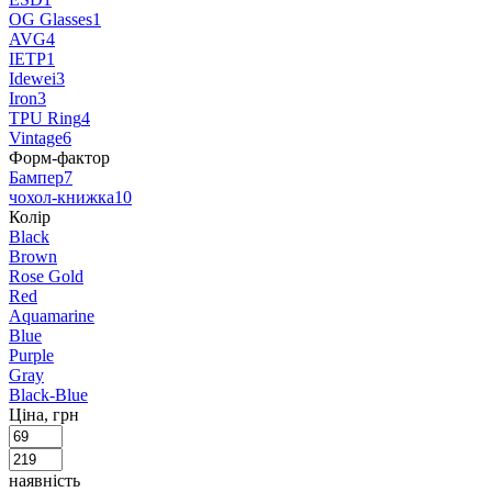
OG Glasses
1
AVG
4
IETP
1
Idewei
3
Iron
3
TPU Ring
4
Vintage
6
Форм-фактор
Бампер
7
чохол-книжка
10
Колір
Black
Brown
Rose Gold
Red
Aquamarine
Blue
Purple
Gray
Black-Blue
Ціна, грн
наявність