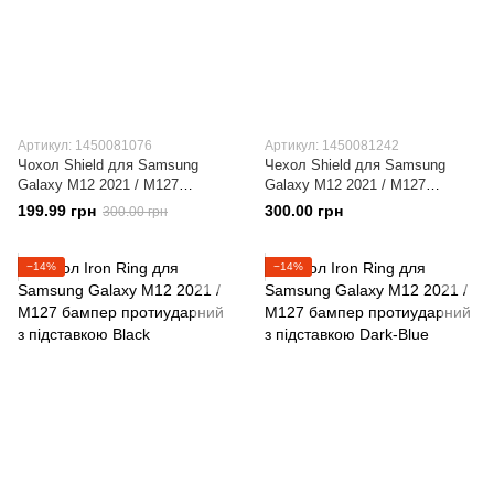
Артикул: 1450081076
Артикул: 1450081242
Чохол Shield для Samsung
Чехол Shield для Samsung
Galaxy M12 2021 / M127
Galaxy M12 2021 / M127
бампер протиударний з
бампер противоударный с
199.99 грн
300.00 грн
300.00 грн
підставкою Blue
подставкой Red
−14%
−14%