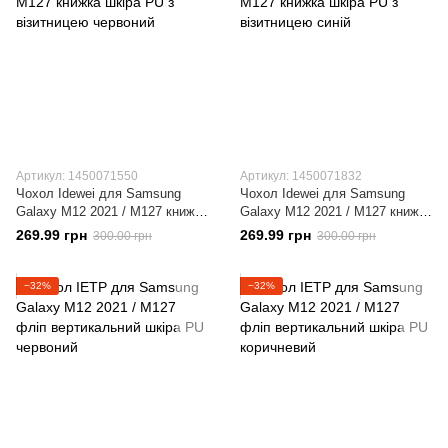
Артикул: 1450071550
Артикул: 1450071832
Чохол Idewei для Samsung
Чохол Idewei для Samsung
Galaxy M12 2021 / M127 книжка
Galaxy M12 2021 / M127 книжка
шкіра PU з візитницею
шкіра PU з візитницею синій
269.99 грн
269.99 грн
300.00 грн
300.00 грн
червоний
−32%
−32%