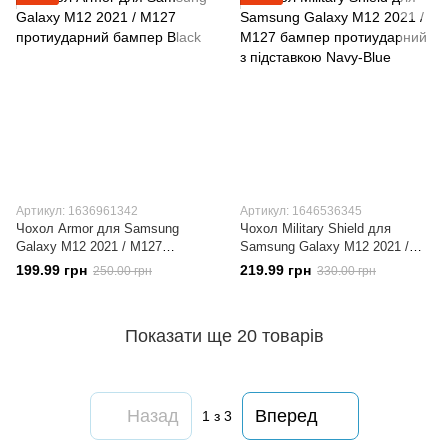
Артикул: 1636961342
Артикул: 1646536345
Чохол Armor для Samsung
Чохол Military Shield для
Galaxy M12 2021 / M127
Samsung Galaxy M12 2021 /
протиударний бампер Black
M127 бампер протиударний з
199.99 грн
219.99 грн
250.00 грн
330.00 грн
підставкою Navy-Blue
Показати ще 20 товарів
Назад
Вперед
1
з 3