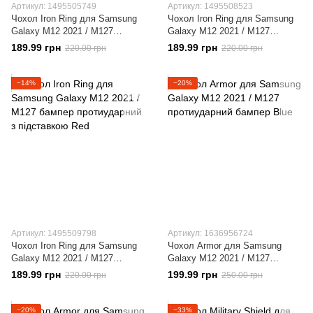
Артикул: 1495505749
Артикул: 1495508523
Чохол Iron Ring для Samsung
Чохол Iron Ring для Samsung
Galaxy M12 2021 / M127
Galaxy M12 2021 / M127
бампер протиударний з
бампер протиударний з
189.99 грн
189.99 грн
220.00 грн
220.00 грн
підставкою Black
підставкою Dark-Blue
−14%
−20%
Артикул: 1495509798
Артикул: 1636956724
Чохол Iron Ring для Samsung
Чохол Armor для Samsung
Galaxy M12 2021 / M127
Galaxy M12 2021 / M127
бампер протиударний з
протиударний бампер Blue
189.99 грн
199.99 грн
220.00 грн
250.00 грн
підставкою Red
−20%
−33%