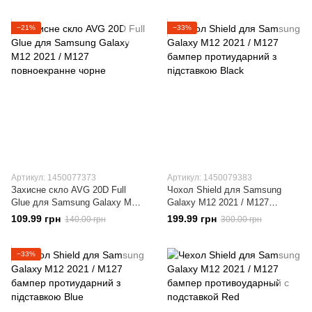
рамкою Black
−21%
−33%
Артикул: 1450077373
Артикул: 1450079383
Захисне скло AVG 20D Full
Чохол Shield для Samsung
Glue для Samsung Galaxy M12
Galaxy M12 2021 / M127
2021 / M127 повноекранне
бампер протиударний з
109.99 грн
199.99 грн
140.00 грн
300.00 грн
чорне
підставкою Black
−33%