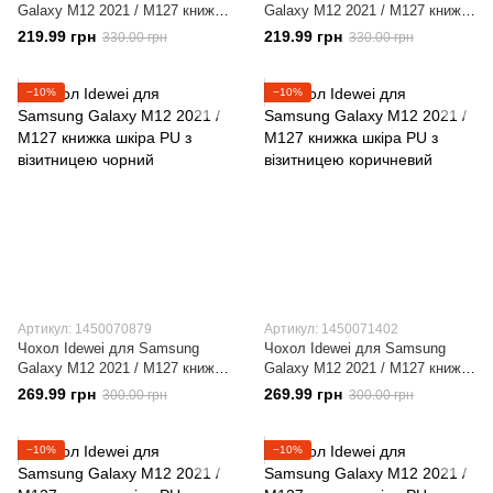
Galaxy M12 2021 / M127 книжка
Galaxy M12 2021 / M127 книжка
шкіра PU з візитницею
шкіра PU з візитницею
219.99 грн
219.99 грн
330.00 грн
330.00 грн
Червоний
коричневий
−10%
−10%
Артикул: 1450070879
Артикул: 1450071402
Чохол Idewei для Samsung
Чохол Idewei для Samsung
Galaxy M12 2021 / M127 книжка
Galaxy M12 2021 / M127 книжка
шкіра PU з візитницею чорний
шкіра PU з візитницею
269.99 грн
269.99 грн
300.00 грн
300.00 грн
коричневий
−10%
−10%