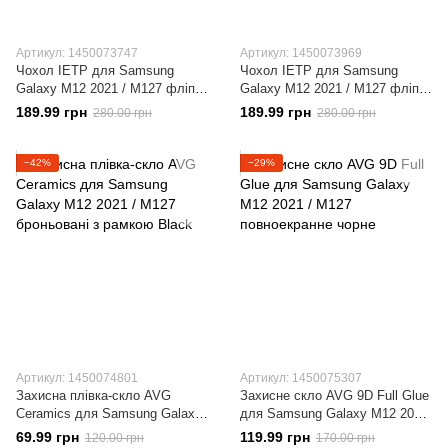
Артикул: 1450073747
Артикул: 1450073969
Чохол IETP для Samsung
Чохол IETP для Samsung
Galaxy M12 2021 / M127 фліп
Galaxy M12 2021 / M127 фліп
вертикальний шкіра PU
вертикальний шкіра PU
189.99 грн
189.99 грн
280.00 грн
280.00 грн
червоний
коричневий
−42%
−29%
Артикул: 1450074801
Артикул: 1450075307
Захисна плівка-скло AVG
Захисне скло AVG 9D Full Glue
Ceramics для Samsung Galaxy
для Samsung Galaxy M12 2021
M12 2021 / M127 броньовані з
/ M127 повноекранне чорне
69.99 грн
119.99 грн
120.00 грн
170.00 грн