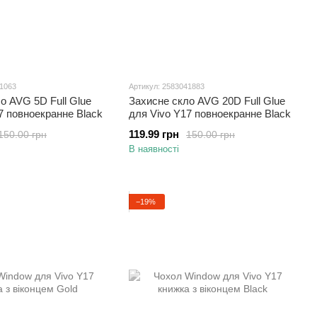
41063
Артикул: 2583041883
о AVG 5D Full Glue
Захисне скло AVG 20D Full Glue
7 повноекранне Black
для Vivo Y17 повноекранне Black
119.99 грн
150.00 грн
150.00 грн
В наявності
−19%