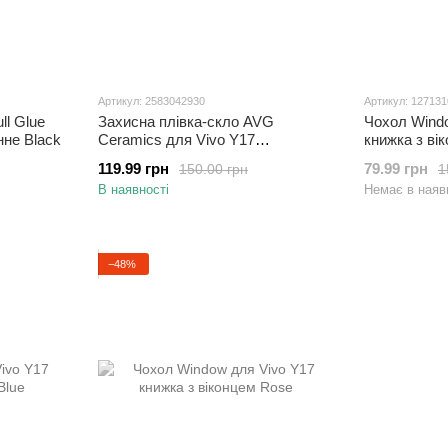
Артикул: 2583042930
Артикул: 12713
ll Glue
Захисна плівка-скло AVG
Чохол Wind
нне Black
Ceramics для Vivo Y17
книжка з ві
протиударна з рамкою Black
119.99 грн
79.99 грн
150.00 грн
1
В наявності
Немає в наяв
−48%