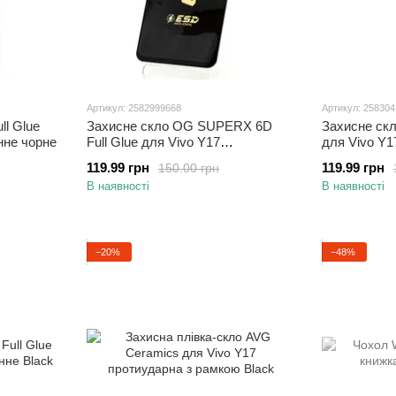
Артикул: 2582999668
Артикул: 25830
ll Glue
Захисне скло OG SUPERX 6D
Захисне скл
нне чорне
Full Glue для Vivo Y17
для Vivo Y1
повноекранне Black
119.99 грн
119.99 грн
150.00 грн
В наявності
В наявності
−20%
−48%