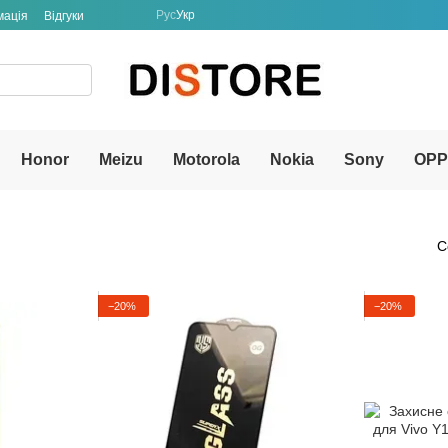
Рус
Укр
мація
Відгуки
Honor
Meizu
Motorola
Nokia
Sony
OP
С
−20%
−20%