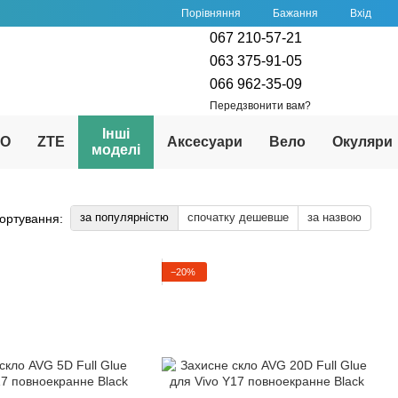
Порівняння
Бажання
Вхід
067 210-57-21
063 375-91-05
066 962-35-09
Передзвонити вам?
Інші
PO
ZTE
Аксесуари
Вело
Окуляри
моделі
за популярністю
спочатку дешевше
за назвою
ортування:
−20%