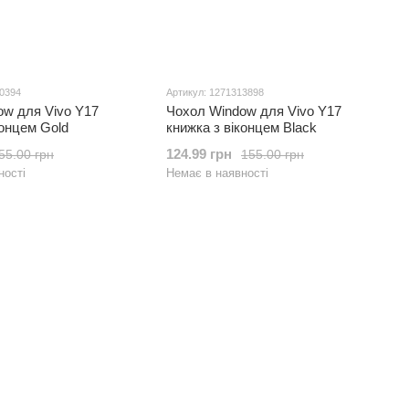
10394
Артикул: 1271313898
ow для Vivo Y17
Чохол Window для Vivo Y17
концем Gold
книжка з віконцем Black
124.99 грн
55.00 грн
155.00 грн
ності
Немає в наявності