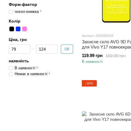
Форм-фактор
чохол-книжка
4
Колір
Артикул: 2493088183
Ціна, грн
Захисне скло AVG 9D Fu
Від Ціна, грн
До Ціна, грн
для Vivo Y17 повноекра
ОК
119.99 грн
150.00 грн
наявність
В наявності
В наявності
6
Немає в наявності
4
−20%