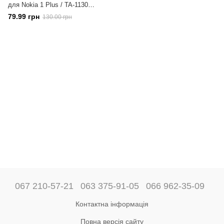
для Nokia 1 Plus / TA-1130
повноекранне чорне
79.99 грн
130.00 грн
067 210-57-21
063 375-91-05
066 962-35-09
Контактна інформація
Повна версія сайту