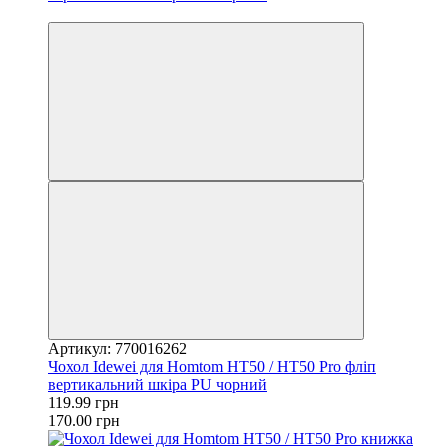
−29%
Артикул: 770016262
Чохол Idewei для Homtom HT50 / HT50 Pro фліп
вертикальний шкіра PU чорний
119.99 грн
170.00 грн