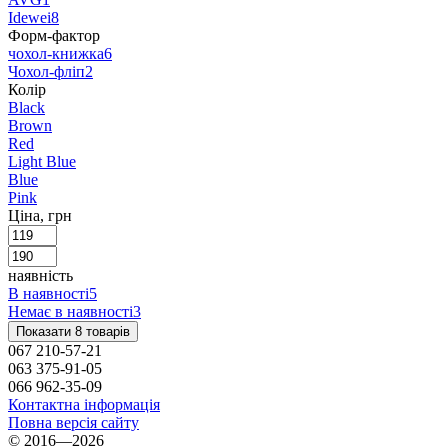
Idewei
8
Форм-фактор
чохол-книжка
6
Чохол-фліп
2
Колір
Black
Brown
Red
Light Blue
Blue
Pink
Ціна, грн
наявність
В наявності
5
Немає в наявності
3
Показати 8 товарів
067 210-57-21
063 375-91-05
066 962-35-09
Контактна інформація
Повна версія сайту
© 2016—2026