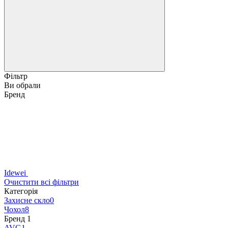
Фільтр
Ви обрали
Бренд
Idewei
Очистити всі фільтри
Категорія
Захисне скло
0
Чохол
8
Бренд
‍
1
AVG
1