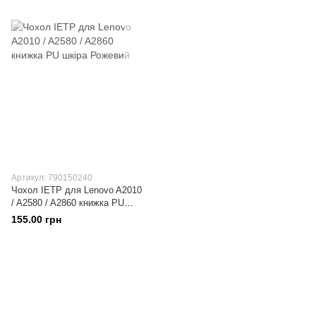
Артикул: 790150240
Чохол IETP для Lenovo A2010
/ A2580 / A2860 книжка PU
шкіра Рожевий
155.00 грн