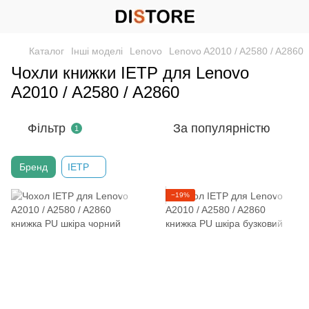
Каталог
Інші моделі
Lenovo
Lenovo A2010 / A2580 / A2860
Чохли книжки IETP для Lenovo
A2010 / A2580 / A2860
Фільтр
За популярністю
1
Бренд
IETP
−19%