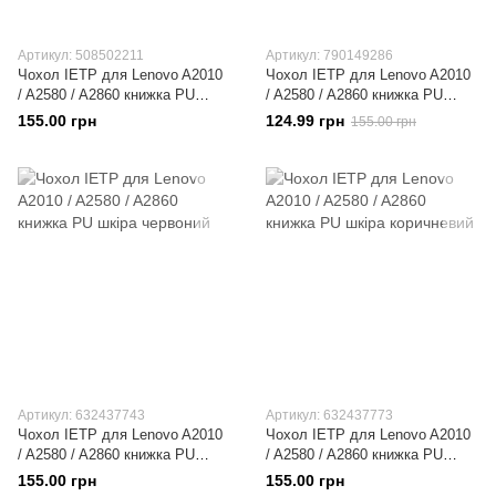
Артикул: 508502211
Артикул: 790149286
Чохол IETP для Lenovo A2010
Чохол IETP для Lenovo A2010
/ A2580 / A2860 книжка PU
/ A2580 / A2860 книжка PU
шкіра чорний
шкіра бузковий
155.00 грн
124.99 грн
155.00 грн
Артикул: 632437743
Артикул: 632437773
Чохол IETP для Lenovo A2010
Чохол IETP для Lenovo A2010
/ A2580 / A2860 книжка PU
/ A2580 / A2860 книжка PU
шкіра червоний
шкіра коричневий
155.00 грн
155.00 грн