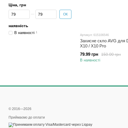
Ціна, грн
Від Ціна, грн
До Ціна, грн
ОК
наявність
В наявності
1
Артикул: 615106546
Захисне скло AVG для 
X10 / X10 Pro
79.99 грн
150.00 грн
В наявності
© 2016—2026
Приймаємо до оплати