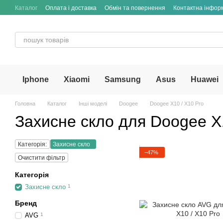
Перейти до основного контенту
Каталог
Оплата і доставка
Обмін та повернення
Контактна інфор
Iphone
Xiaomi
Samsung
Asus
Huawei
Головна
Каталог
Інші моделі
Doogee
Doogee X10 / X10 Pro
Захисне скло для Doogee X1
Категорія:
Захисне скло
−47%
Очистити фільтр
Категорія
Захисне скло
1
Бренд
AVG
1