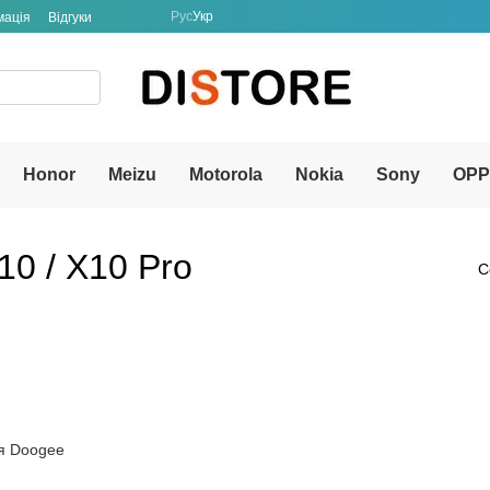
Рус
Укр
мація
Відгуки
Honor
Meizu
Motorola
Nokia
Sony
OP
0 / X10 Pro
С