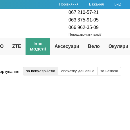
Порівняння
Бажання
Вхід
067 210-57-21
063 375-91-05
066 962-35-09
Передзвонити вам?
Інші
PO
ZTE
Аксесуари
Вело
Окуляри
моделі
за популярністю
спочатку дешевше
за назвою
ортування: