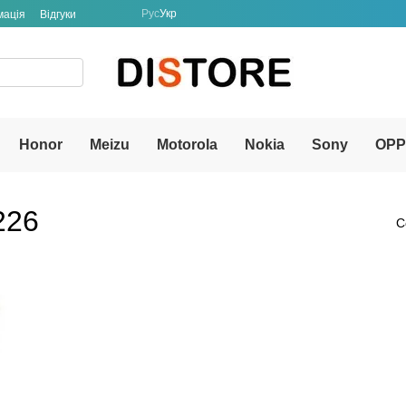
Рус
Укр
мація
Відгуки
Honor
Meizu
Motorola
Nokia
Sony
OP
226
С