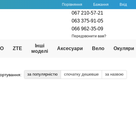
Порівняння
Бажання
Вхід
067 210-57-21
063 375-91-05
066 962-35-09
Передзвонити вам?
Інші
PO
ZTE
Аксесуари
Вело
Окуляри
моделі
за популярністю
спочатку дешевше
за назвою
ортування: