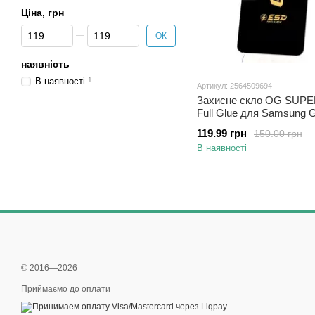
Ціна, грн
Від Ціна, грн
До Ціна, грн
ОК
наявність
В наявності
1
Артикул: 2564509694
Захисне скло OG SUPE
Full Glue для Samsung 
5G/A226 повноекранне 
119.99 грн
150.00 грн
В наявності
© 2016—2026
Приймаємо до оплати