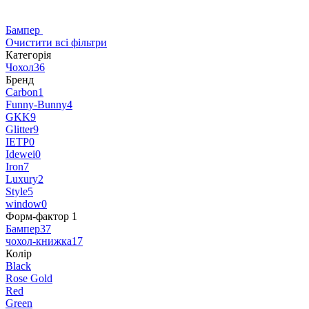
Бампер
Очистити всі фільтри
Категорія
Чохол
36
Бренд
Carbon
1
Funny-Bunny
4
GKK
9
Glitter
9
IETP
0
Idewei
0
Iron
7
Luxury
2
Style
5
window
0
Форм-фактор
‍
1
Бампер
37
чохол-книжка
17
Колір
Black
Rose Gold
Red
Green