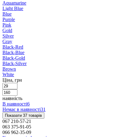
Aquamarine
Light Blue
Blue
Purple
Pink
Gold
Silver
Gray
Black-Red
Black-Blue
Black-Gold
Black-Silver
Brown
White
Ціна, грн
наявність
В наявності
6
Немає в наявності
31
Показати 37 товарів
067 210-57-21
063 375-91-05
066 962-35-09