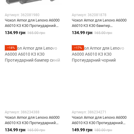
Артикул: 362081980
Артикул: 362081878
Чохол Armor для Lenovo A6000
Чохол Armor для Lenovo A6000
A6010 K3 K30 Протиударний
A6010 K3 K30 бампер
червоний
Протиударний помаранчевий
134.99 грн
134.99 грн
165.00 грн
165.00 грн
−18%
−17%
Артикул: 386234388
Артикул: 386234271
Чохол Armor для Lenovo A6000
Чохол Armor для Lenovo A6000
A6010 K3 K30 Протиударний
A6010 K3 K30 Протиударний
бампер синій
чорний
134.99 грн
149.99 грн
165.00 грн
180.00 грн