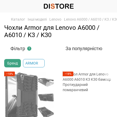
Каталог
Інші моделі
Lenovo
Lenovo A6000 / A6010 / K3 / K3
Чохли Armor для Lenovo A6000 /
A6010 / K3 / K30
Фільтр
За популярністю
1
Бренд
ARMOR
−18%
−18%