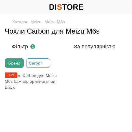
Каталог
Meizu
Meizu M6s
Чохли Carbon для Meizu M6s
Фільтр
За популярністю
1
Бренд
Carbon
−47%