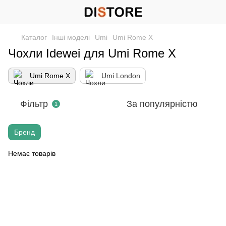
Каталог
Інші моделі
Umi
Umi Rome X
Чохли Idewei для Umi Rome X
Umi Rome X
Umi London
Фільтр
За популярністю
1
Бренд
Немає товарів