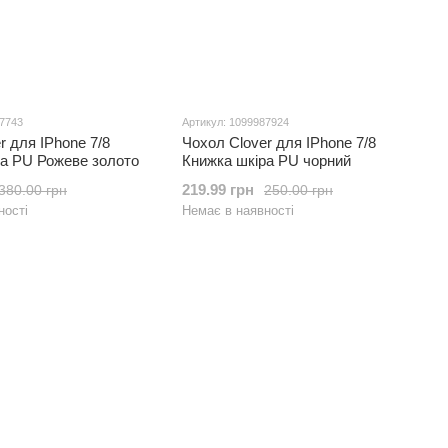
87743
Артикул: 1099987924
r для IPhone 7/8
Чохол Clover для IPhone 7/8
ра PU Рожеве золото
Книжка шкіра PU чорний
219.99 грн
380.00 грн
250.00 грн
ності
Немає в наявності