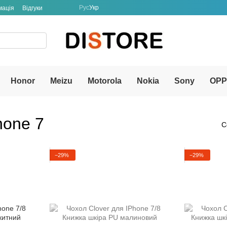
Рус
Укр
мація
Відгуки
Honor
Meizu
Motorola
Nokia
Sony
OP
hone 7
С
−29%
−29%