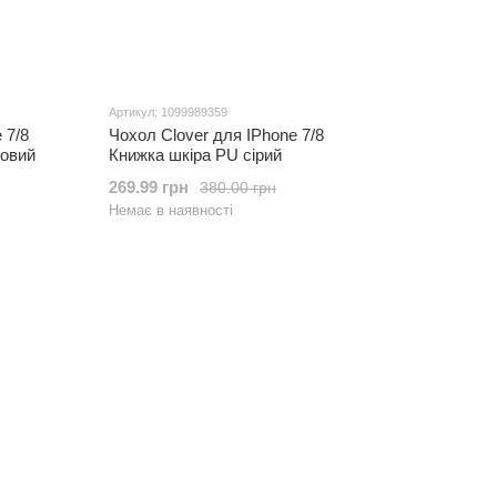
Артикул: 1099989359
 7/8
Чохол Clover для IPhone 7/8
товий
Книжка шкіра PU сірий
269.99 грн
380.00 грн
Немає в наявності