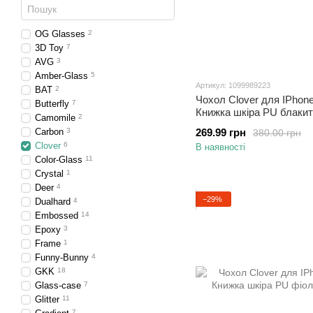
OG Glasses
2
3D Toy
7
AVG
3
Amber-Glass
5
Артикул: 1099989223
BAT
2
Чохол Clover для IPhone
Butterfly
7
Книжка шкіра PU блаки
Camomile
2
Carbon
3
269.99 грн
380.00 грн
Clover
6
В наявності
Color-Glass
11
Crystal
1
Deer
4
−29%
Dualhard
4
Embossed
14
Epoxy
3
Frame
1
Funny-Bunny
4
GKK
18
Glass-case
7
Glitter
11
7