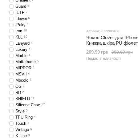
Gradient
Guard
5
IETP
7
Idewei
6
iPaky
4
Iron
10
Артикул: 1099988488
KLL
10
Чохол Clover для IPhone
Книжка шкіра PU фіоле
Lanyard
4
Luxury
5
269.99 грн
380.00 грн
Marble
4
Немає в наявності
Matteframe
5
MIRROR
6
MSVII
4
Mocolo
7
OG
2
RD
2
SHIELD
11
Silicone Case
17
Style
5
TPU Ring
4
Touch
3
Vintage
6
X-Line
3