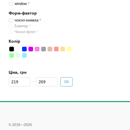
window
4
Форм-фактор
чохол-книжка
6
Бампер
0
Чохол-фліп
0
Колір
Ціна, грн
Від Ціна, грн
До Ціна, грн
ОК
© 2016—2026