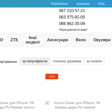
Порівняння
Бажання
Вхід
067 210-57-21
063 375-91-05
066 962-35-09
Передзвонити вам?
Інші
PO
ZTE
Аксесуари
Вело
Окуляри
моделі
за популярністю
спочатку дешевше
за назвою
ортування:
−12%