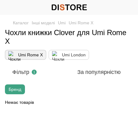
Каталог
Інші моделі
Umi
Umi Rome X
Чохли книжки Clover для Umi Rome
X
Umi Rome X
Umi London
Фільтр
За популярністю
1
Бренд
Немає товарів