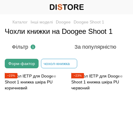
Каталог
Інші моделі
Doogee
Doogee Shoot 1
Чохли книжки на Doogee Shoot 1
Фільтр
За популярністю
1
Форм-фактор
чохол-книжка
−23%
−23%