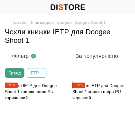
Каталог
Інші моделі
Doogee
Doogee Shoot 1
Чохли книжки IETP для Doogee
Shoot 1
Фільтр
За популярністю
1
Бренд
IETP
−23%
−23%