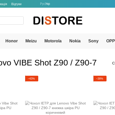
Рус
Укр
мація
Відгуки
Honor
Meizu
Motorola
Nokia
Sony
OP
vo VIBE Shot Z90 / Z90-7
С
−43%
−38%