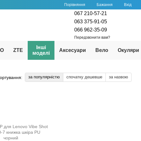
Порівняння
Бажання
Вхід
067 210-57-21
063 375-91-05
066 962-35-09
Передзвонити вам?
Інші
PO
ZTE
Аксесуари
Вело
Окуляри
моделі
за популярністю
спочатку дешевше
за назвою
ортування: