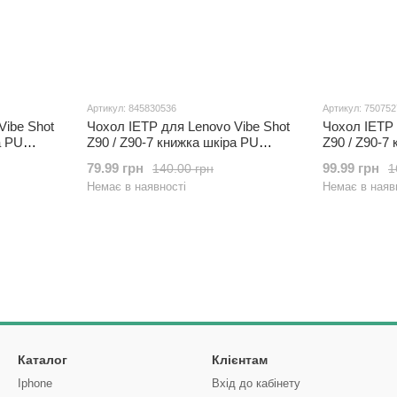
Артикул: 845830536
Артикул: 75075
Vibe Shot
Чохол IETP для Lenovo Vibe Shot
Чохол IETP 
а PU
Z90 / Z90-7 книжка шкіра PU
Z90 / Z90-7
коричневий
чорний
79.99 грн
99.99 грн
140.00 грн
1
Немає в наявності
Немає в наяв
Каталог
Клієнтам
Iphone
Вхід до кабінету