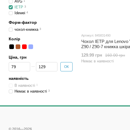
AVG
1
IETP
3
Idewei
4
Форм-фактор
чохол-книжка
3
Артикул: 845831490
Колір
Чохол IETP для Lenovo 
Z90 / Z90-7 книжка шкір
червоний
129.99 грн
160.00 грн
Ціна, грн
Немає в наявності
Від Ціна, грн
До Ціна, грн
ОК
наявність
В наявності
0
Немає в наявності
3
© 2016—2026