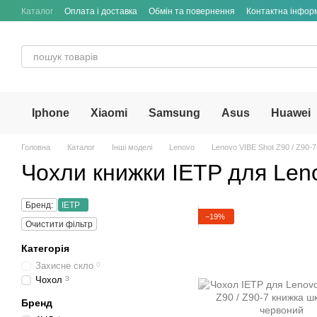
Перейти до основного контенту
Каталог
Оплата і доставка
Обмін та повернення
Контактна інфор
Iphone
Xiaomi
Samsung
Asus
Huawei
Головна
Каталог
Інші моделі
Lenovo
Lenovo VIBE Shot Z90 / Z90-7
Чохли книжки IETP для Leno
Бренд:
IETP
−19%
Очистити фільтр
Категорія
Захисне скло
0
Чохол
3
Бренд