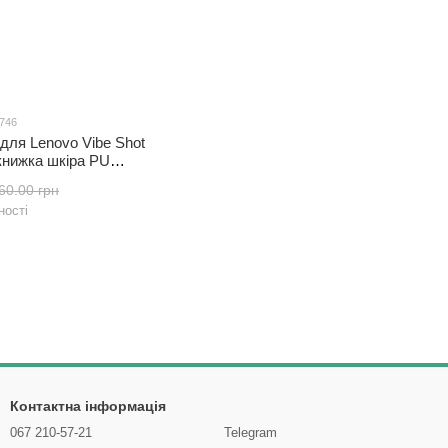
2746
для Lenovo Vibe Shot
 книжка шкіра PU
60.00 грн
ності
Контактна інформація
067 210-57-21
Telegram