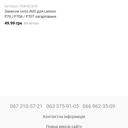
Артикул: 508482690
Захисне скло AVG для Lenovo
P70 / P70A / P70T загартоване
49.99 грн
80.00 грн
067 210-57-21
063 375-91-05
066 962-35-09
Контактна інформація
Повна версія сайту