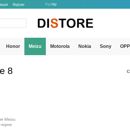
Рус
Укр
мація
Відгуки
Honor
Meizu
Motorola
Nokia
Sony
OP
e 8
С