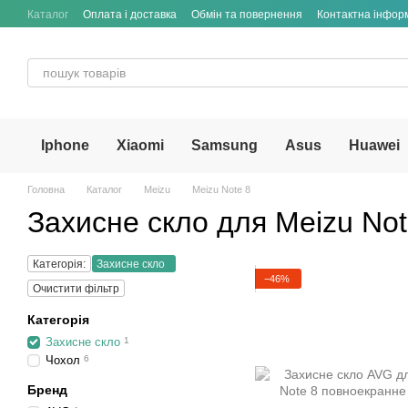
Перейти до основного контенту
Каталог
Оплата і доставка
Обмін та повернення
Контактна інфор
Iphone
Xiaomi
Samsung
Asus
Huawei
Головна
Каталог
Meizu
Meizu Note 8
Захисне скло для Meizu Not
Категорія:
Захисне скло
−46%
Очистити фільтр
Категорія
Захисне скло
1
Чохол
6
Бренд