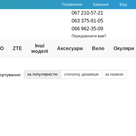
Порівняння
Бажання
Вхід
067 210-57-21
063 375-91-05
066 962-35-09
Передзвонити вам?
Інші
PO
ZTE
Аксесуари
Вело
Окуляри
моделі
за популярністю
спочатку дешевше
за назвою
ортування: