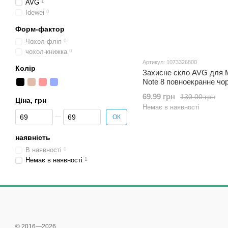
AVG
1
Idewei
0
Форм-фактор
Чохол-фліп
0
чохол-книжка
0
Артикул: 1073326800
Колір
Захисне скло AVG для 
Note 8 повноекранне чо
69.99 грн
130.00 грн
Ціна, грн
Немає в наявності
Від Ціна, грн
До Ціна, грн
ОК
наявність
В наявності
0
Немає в наявності
1
© 2016—2026