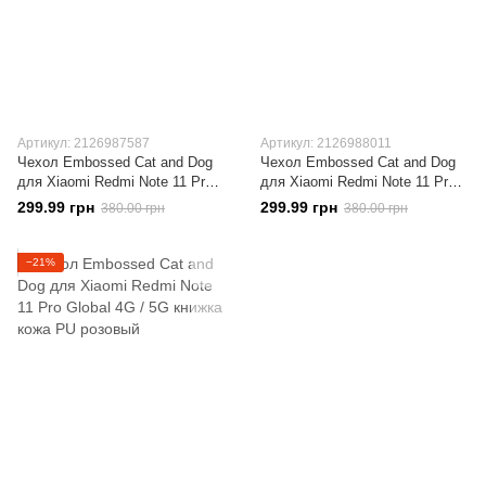
Артикул: 2126987587
Артикул: 2126988011
Чехол Embossed Cat and Dog
Чехол Embossed Cat and Dog
для Xiaomi Redmi Note 11 Pro
для Xiaomi Redmi Note 11 Pro
Global 4G / 5G книжка кожа PU
Global 4G / 5G книжка кожа PU
299.99 грн
299.99 грн
380.00 грн
380.00 грн
мятный
золотистый
−21%