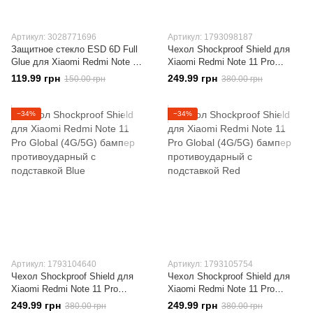
Артикул: 3028771696
Артикул: 1793098187
Защитное стекло ESD 6D Full
Чехол Shockproof Shield для
Glue для Xiaomi Redmi Note 11
Xiaomi Redmi Note 11 Pro
Pro полноэкранное Black
Global (4G/5G) бампер
119.99 грн
249.99 грн
150.00 грн
380.00 грн
противоударный с подставкой
Black
−34%
−34%
Артикул: 1793104640
Артикул: 1793105754
Чехол Shockproof Shield для
Чехол Shockproof Shield для
Xiaomi Redmi Note 11 Pro
Xiaomi Redmi Note 11 Pro
Global (4G/5G) бампер
Global (4G/5G) бампер
249.99 грн
249.99 грн
380.00 грн
380.00 грн