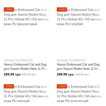
противоударный с подставкой
противоударный с подставкой
Blue
Red
−21%
−21%
Артикул: 2126984703
Артикул: 2126985375
Чехол Embossed Cat and Dog
Чехол Embossed Cat and Dog
для Xiaomi Redmi Note 11 Pro
для Xiaomi Redmi Note 11 Pro
Global 4G / 5G книжка кожа PU
Global 4G / 5G книжка кожа PU
299.99 грн
299.99 грн
380.00 грн
380.00 грн
фиолетовый
голубой
−21%
−21%