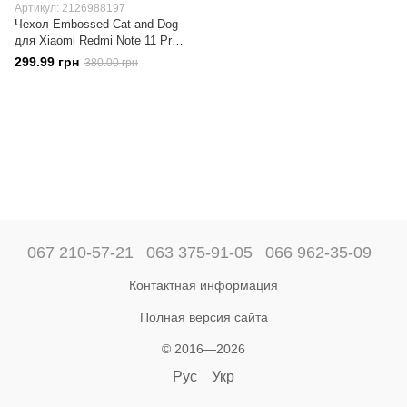
Артикул: 2126988197
Чехол Embossed Cat and Dog
для Xiaomi Redmi Note 11 Pro
Global 4G / 5G книжка кожа PU
299.99 грн
380.00 грн
розовый
067 210-57-21
063 375-91-05
066 962-35-09
Контактная информация
Полная версия сайта
© 2016—2026
Рус
Укр