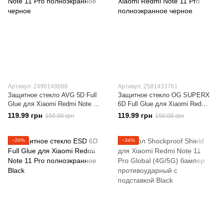
Артикул: 2490149688
Артикул: 2581433761
Защитное стекло AVG 5D Full
Защитное стекло OG SUPERX
Glue для Xiaomi Redmi Note 11
6D Full Glue для Xiaomi Redmi
Pro полноэкранное черное
Note 11 Pro полноэкранное
119.99 грн
119.99 грн
150.00 грн
150.00 грн
черное
−20%
−34%