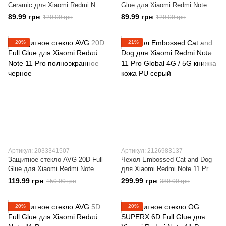
Ceramic для Xiaomi Redmi Note
Glue для Xiaomi Redmi Note 11
11 Pro полноэкранная Black
Pro полноэкранное черное
89.99 грн
89.99 грн
120.00 грн
120.00 грн
−20%
−21%
Артикул: 2033341507
Артикул: 2126983137
Защитное стекло AVG 20D Full
Чехол Embossed Cat and Dog
Glue для Xiaomi Redmi Note 11
для Xiaomi Redmi Note 11 Pro
Pro полноэкранное черное
Global 4G / 5G книжка кожа PU
119.99 грн
299.99 грн
150.00 грн
380.00 грн
серый
−20%
−20%