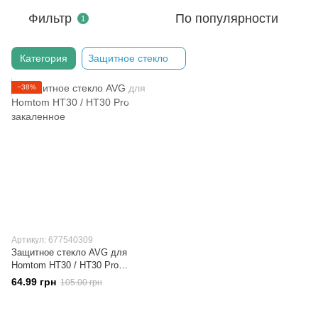
Фильтр
По популярности
1
Категория
Защитное стекло
−38%
Артикул: 677540309
Защитное стекло AVG для
Homtom HT30 / HT30 Pro
закаленное
64.99 грн
105.00 грн