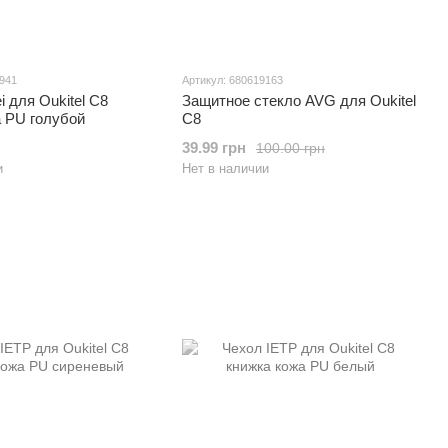
3941
Артикул: 680619163
i для Oukitel C8
Защитное стекло AVG для Oukitel
а PU голубой
C8
39.99 грн
100.00 грн
и
Нет в наличии