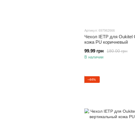
Артикул: 697962666
Чехол IETP для Oukitel
кожа PU коричневый
99.99 грн
180.00 грн
В наличии
−44%