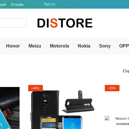
Рус
Укр
ация
Отзывы
Honor
Meizu
Motorola
Nokia
Sony
OP
Со
−44%
−33%