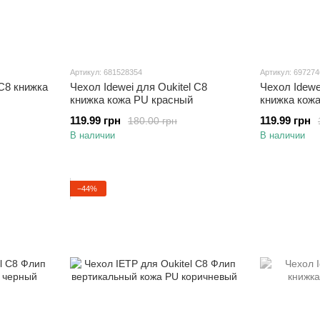
Артикул: 681528354
Артикул: 69727
 C8 книжка
Чехол Idewei для Oukitel C8
Чехол Idewe
книжка кожа PU красный
книжка кож
119.99 грн
119.99 грн
180.00 грн
В наличии
В наличии
−44%