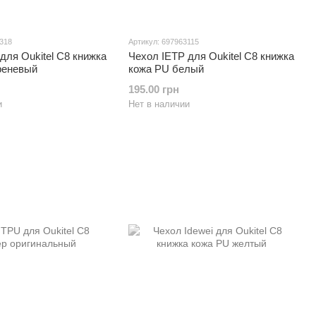
3318
Артикул: 697963115
для Oukitel C8 книжка
Чехол IETP для Oukitel C8 книжка
реневый
кожа PU белый
195.00 грн
и
Нет в наличии