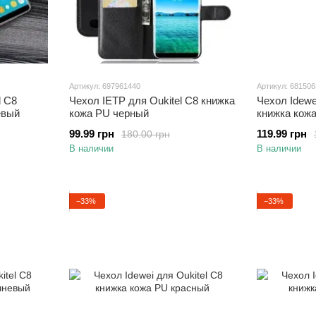
Артикул: 697961440
Артикул: 68150
l C8
Чехол IETP для Oukitel C8 книжка
Чехол Idewe
евый
кожа PU черный
книжка кож
99.99 грн
119.99 грн
180.00 грн
В наличии
В наличии
−33%
−33%