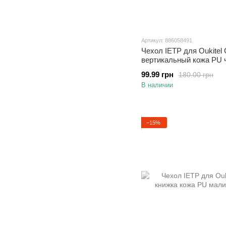
Артикул: 886058491
Чехол IETP для Oukitel
вертикальный кожа PU 
99.99 грн
180.00 грн
В наличии
−15%