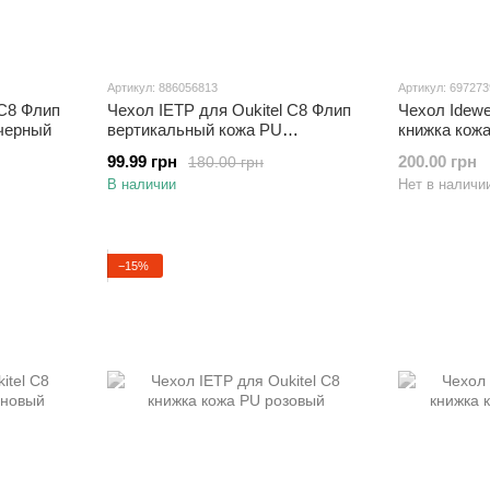
Артикул: 886056813
Артикул: 69727
 C8 Флип
Чехол IETP для Oukitel C8 Флип
Чехол Idewe
черный
вертикальный кожа PU
книжка кож
коричневый
99.99 грн
200.00 грн
180.00 грн
В наличии
Нет в наличи
−15%