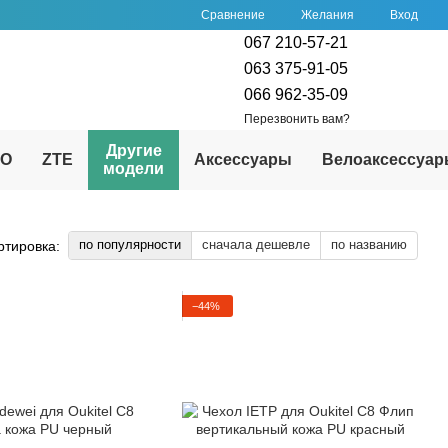
Сравнение
Желания
Вход
067 210-57-21
063 375-91-05
066 962-35-09
Перезвонить вам?
Другие
PO
ZTE
Аксессуары
Велоаксессуа
модели
по популярности
сначала дешевле
по названию
ртировка:
−44%