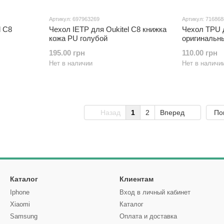
Артикул: 697963269
Артикул: 71686
l C8
Чехол IETP для Oukitel C8 книжка
Чехол TPU д
кожа PU голубой
оригинальн
195.00 грн
110.00 грн
Нет в наличии
Нет в наличи
Назад
1
2
Вперед
По
Каталог
Клиентам
Iphone
Вход в личный кабинет
Xiaomi
Каталог
Samsung
Оплата и доставка