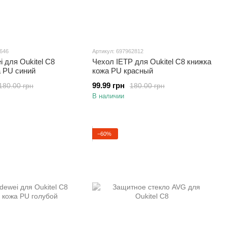
4646
Артикул: 697962812
i для Oukitel C8
Чехол IETP для Oukitel C8 книжка
а PU синий
кожа PU красный
99.99 грн
180.00 грн
180.00 грн
В наличии
−60%