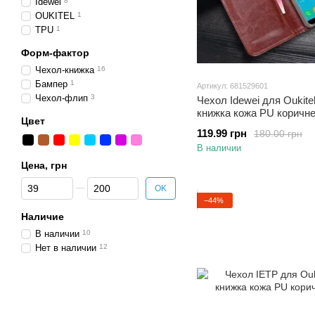
Idewei
8
OUKITEL
1
TPU
1
Форм-фактор
Чехол-книжка
16
Бампер
1
Артикул: 681529601
Чехол-флип
3
Чехол Idewei для Oukite
книжка кожа PU коричн
Цвет
119.99 грн
180.00 грн
В наличии
Цена, грн
От Цена, грн
До Цена, грн
OK
−44%
Наличие
В наличии
10
Нет в наличии
12