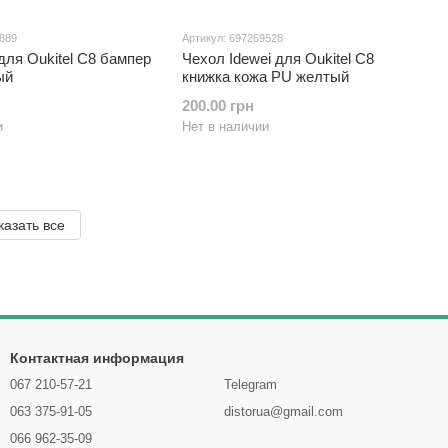
8889
Артикул: 697269528
ля Oukitel C8 бампер
Чехол Idewei для Oukitel C8
ый
книжка кожа PU желтый
200.00 грн
и
Нет в наличии
казать все
Контактная информация
067 210-57-21
Telegram
063 375-91-05
distorua@gmail.com
066 962-35-09