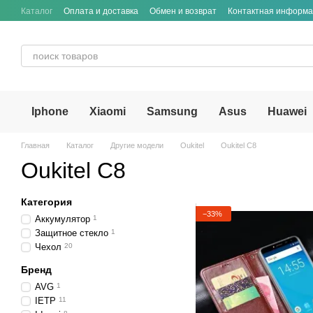
Перейти к основному контенту
Каталог
Оплата и доставка
Обмен и возврат
Контактная информ
Iphone
Xiaomi
Samsung
Asus
Huawei
Главная
Каталог
Другие модели
Oukitel
Oukitel C8
Oukitel C8
Категория
−33%
Аккумулятор
1
Защитное стекло
1
Чехол
20
Бренд
AVG
1
IETP
11