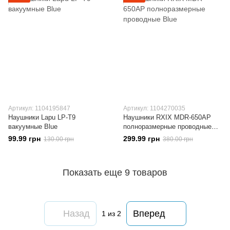
Артикул: 1104195847
Артикул: 1104270035
Наушники Lapu LP-T9
Наушники RXIX MDR-650AP
вакуумные Blue
полноразмерные проводные
Blue
99.99 грн
299.99 грн
130.00 грн
380.00 грн
Показать еще 9 товаров
Назад
Вперед
1
из 2