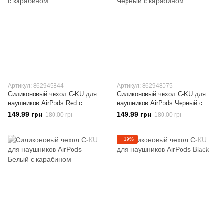
Артикул: 862945844
Артикул: 862948075
Силиконовый чехол C-KU для
Силиконовый чехол C-KU для
наушников AirPods Red с
наушников AirPods Черный с
карабином
карабином
149.99 грн
149.99 грн
180.00 грн
180.00 грн
−19%