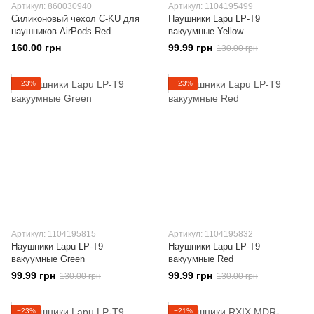
Артикул: 860030940
Артикул: 1104195499
Силиконовый чехол C-KU для
Наушники Lapu LP-T9
наушников AirPods Red
вакуумные Yellow
160.00 грн
99.99 грн
130.00 грн
−23%
−23%
Артикул: 1104195815
Артикул: 1104195832
Наушники Lapu LP-T9
Наушники Lapu LP-T9
вакуумные Green
вакуумные Red
99.99 грн
99.99 грн
130.00 грн
130.00 грн
−23%
−21%