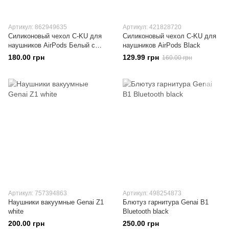
Артикул: 862949635
Артикул: 421828720
Силиконовый чехол C-KU для
Силиконовый чехол C-KU для
наушников AirPods Белый с
наушников AirPods Black
карабином
180.00 грн
129.99 грн
160.00 грн
Артикул: 757394863
Артикул: 498254873
Наушники вакуумные Genai Z1
Блютуз гарнитура Genai B1
white
Bluetooth black
200.00 грн
250.00 грн