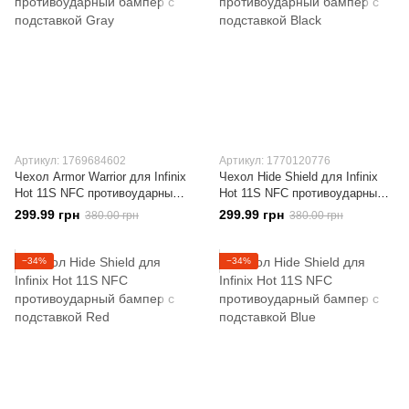
Артикул: 1769684602
Артикул: 1770120776
Чехол Armor Warrior для Infinix
Чехол Hide Shield для Infinix
Hot 11S NFC противоударный
Hot 11S NFC противоударный
бампер с подставкой Gray
бампер с подставкой Black
299.99 грн
299.99 грн
380.00 грн
380.00 грн
−34%
−34%