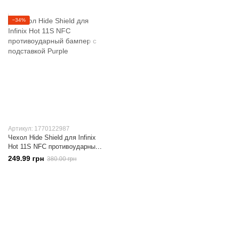
−34%
Артикул: 1770122987
Чехол Hide Shield для Infinix
Hot 11S NFC противоударный
бампер с подставкой Purple
249.99 грн
380.00 грн