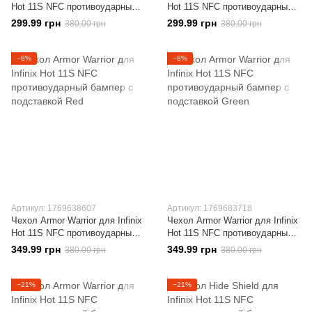
Hot 11S NFC противоударный
Hot 11S NFC противоударный
бампер с подставкой Black
бампер с подставкой Blue
299.99 грн
299.99 грн
380.00 грн
380.00 грн
−8%
−8%
Артикул: 1769638607
Артикул: 1769683718
Чехол Armor Warrior для Infinix
Чехол Armor Warrior для Infinix
Hot 11S NFC противоударный
Hot 11S NFC противоударный
бампер с подставкой Red
бампер с подставкой Green
349.99 грн
349.99 грн
380.00 грн
380.00 грн
−21%
−21%