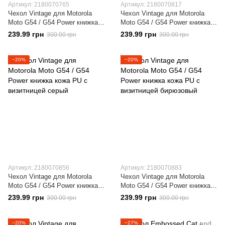
Артикул: 2180070765
Артикул: 2180070817
Чехол Vintage для Motorola
Чехол Vintage для Motorola
Moto G54 / G54 Power книжка
Moto G54 / G54 Power книжка
кожа PU с визитницей черный
кожа PU с визитницей
239.99 грн
239.99 грн
300.00 грн
300.00 грн
фиолетовый
−20%
−20%
Артикул: 2180070856
Артикул: 2180070883
Чехол Vintage для Motorola
Чехол Vintage для Motorola
Moto G54 / G54 Power книжка
Moto G54 / G54 Power книжка
кожа PU с визитницей серый
кожа PU с визитницей
239.99 грн
239.99 грн
300.00 грн
300.00 грн
бирюзовый
−20%
−27%