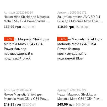
Артикул: 2052086034
Артикул: 2056985871
Чехол Hide Shield для Motorola
Защитное стекло AVG 5D Full
Moto G54 / G54 Power бампер
Glue для Motorola Moto G54 /
противоударный с подставкой
G54 Power полноэкранное
169.99 грн
119.99 грн
270.00 грн
150.00 грн
Red
черное
−17%
−17%
Артикул: 2098876711
Артикул: 2098937322
Чехол Magnetic Shield для
Чехол Magnetic Shield для
Motorola Moto G54 / G54 Power
Motorola Moto G54 / G54 Power
бампер противоударный с
бампер противоударный с
249.99 грн
249.99 грн
300.00 грн
300.00 грн