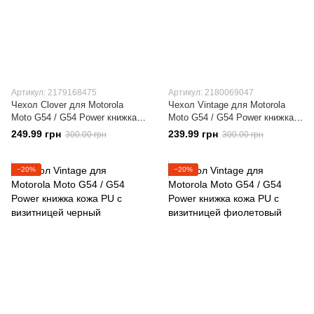
Артикул: 2179168475
Артикул: 2180069047
Чехол Clover для Motorola
Чехол Vintage для Motorola
Moto G54 / G54 Power книжка
Moto G54 / G54 Power книжка
кожа PU с визитницей серый
кожа PU с визитницей голубой
249.99 грн
239.99 грн
300.00 грн
300.00 грн
−20%
−20%