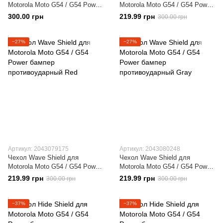
Motorola Moto G54 / G54 Power
Motorola Moto G54 / G54 Power
бампер противоударный Black
бампер противоударный Blue
300.00 грн
219.99 грн
300.00 грн
−27%
−27%
Артикул: 2043079175
Артикул: 2043080248
Чехол Wave Shield для
Чехол Wave Shield для
Motorola Moto G54 / G54 Power
Motorola Moto G54 / G54 Power
бампер противоударный Red
бампер противоударный Gray
219.99 грн
219.99 грн
300.00 грн
300.00 грн
−37%
−37%