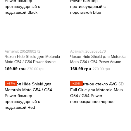
Артикул: 2052080272
Артикул: 2052085170
Чехол Hide Shield для Motorola
Чехол Hide Shield для Motorola
Moto G54 / G54 Power бампер
Moto G54 / G54 Power бампер
противоударный с подставкой
противоударный с подставкой
169.99 грн
169.99 грн
270.00 грн
270.00 грн
Black
Blue
−37%
−20%