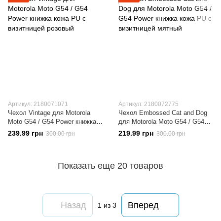
Артикул: 2180071071
Артикул: 2180072775
Чехол Vintage для Motorola
Чехол Embossed Cat and Dog
Moto G54 / G54 Power книжка
для Motorola Moto G54 / G54
кожа PU с визитницей розовый
Power книжка кожа PU с
239.99 грн
219.99 грн
300.00 грн
300.00 грн
визитницей мятный
Показать еще 20 товаров
Назад
Вперед
1
из 3