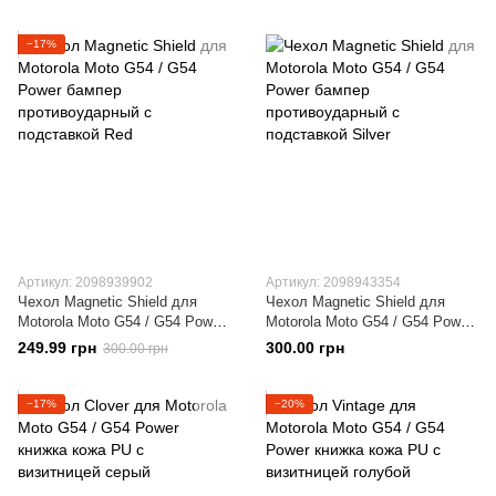
подставкой Black
подставкой Blue
−17%
Артикул: 2098939902
Артикул: 2098943354
Чехол Magnetic Shield для
Чехол Magnetic Shield для
Motorola Moto G54 / G54 Power
Motorola Moto G54 / G54 Power
бампер противоударный с
бампер противоударный с
249.99 грн
300.00 грн
300.00 грн
подставкой Red
подставкой Silver
−17%
−20%