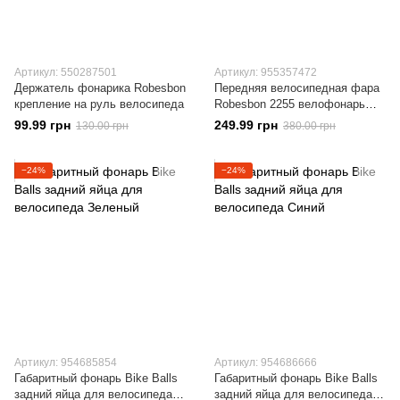
Артикул: 550287501
Артикул: 955357472
Держатель фонарика Robesbon
Передняя велосипедная фара
крепление на руль велосипеда
Robesbon 2255 велофонарь
USB
99.99 грн
249.99 грн
130.00 грн
380.00 грн
−24%
−24%
Артикул: 954685854
Артикул: 954686666
Габаритный фонарь Bike Balls
Габаритный фонарь Bike Balls
задний яйца для велосипеда
задний яйца для велосипеда