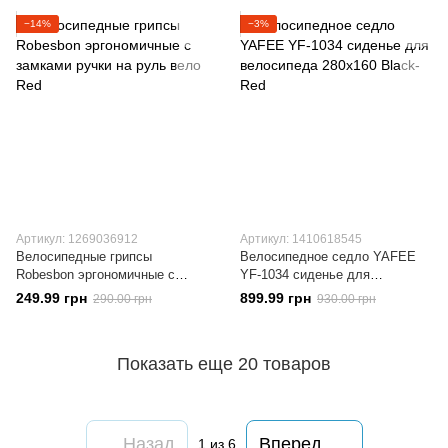
−14%
−3%
Артикул: 1269036912
Артикул: 1410618545
Велосипедные грипсы
Велосипедное седло YAFEE
Robesbon эргономичные с
YF-1034 сиденье для
замками ручки на руль вело
велосипеда 280x160 Black-Red
249.99 грн
899.99 грн
290.00 грн
930.00 грн
Red
Показать еще 20 товаров
Назад
Вперед
1
из 6