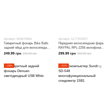
Артикул: 954670964
Артикул: 1177353557
Габаритный фонарь Bike Balls
Передняя велосипедная фара
задний яйца для велосипеда
RAYPAL RPL-2256 велофонарь
Красный
USB
249.99 грн
299.99 грн
330.00 грн
450.00 грн
−29%
−21%