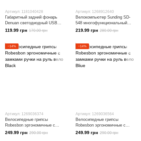
Артикул: 1181040428
Артикул: 1268912640
Габаритный задний фонарь
Велокомпьютер Sunding SD-
Denuan светодиодный USB
548 многофункциональный
White
спидометр 15В1
119.99 грн
219.99 грн
170.00 грн
280.00 грн
−14%
−14%
Артикул: 1269036374
Артикул: 1269036564
Велосипедные грипсы
Велосипедные грипсы
Robesbon эргономичные с
Robesbon эргономичные с
замками ручки на руль вело
замками ручки на руль вело
249.99 грн
249.99 грн
290.00 грн
290.00 грн
Black
Bliue