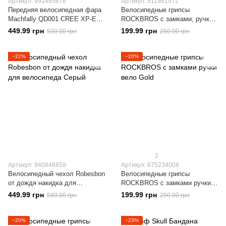
Артикул: 991485676
Артикул: 511961572
Передняя велосипедная фара
Велосипедные грипсы
Machfally QD001 CREE XP-E
ROCKBROS с замками, ручки
велофонарь USB Silver
вело Blue
449.99 грн
199.99 грн
530.00 грн
250.00 грн
−22%
−20%
2
Артикул: 940846859
Артикул: 675234008
Велосипедный чехол Robesbon
Велосипедные грипсы
от дождя накидка для
ROCKBROS с замками ручки
велосипеда Серый
вело Gold
449.99 грн
199.99 грн
580.00 грн
250.00 грн
−20%
−23%