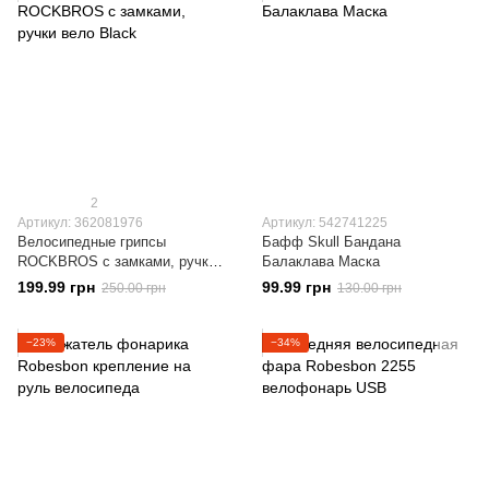
2
Артикул: 362081976
Артикул: 542741225
Велосипедные грипсы
Бафф Skull Бандана
ROCKBROS с замками, ручки
Балаклава Маска
вело Black
199.99 грн
99.99 грн
250.00 грн
130.00 грн
−23%
−34%