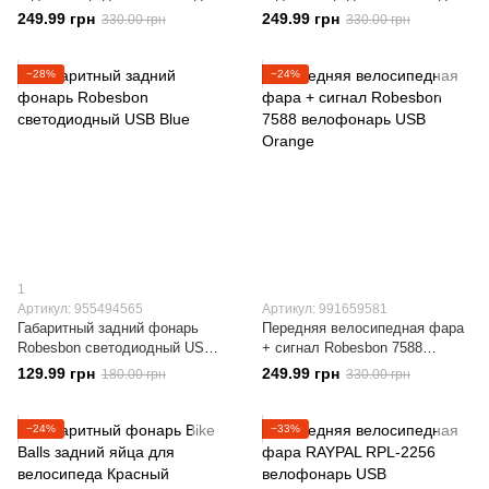
Зеленый
Синий
249.99 грн
249.99 грн
330.00 грн
330.00 грн
−28%
−24%
1
Артикул: 955494565
Артикул: 991659581
Габаритный задний фонарь
Передняя велосипедная фара
Robesbon светодиодный USB
+ сигнал Robesbon 7588
Blue
велофонарь USB Orange
129.99 грн
249.99 грн
180.00 грн
330.00 грн
−24%
−33%