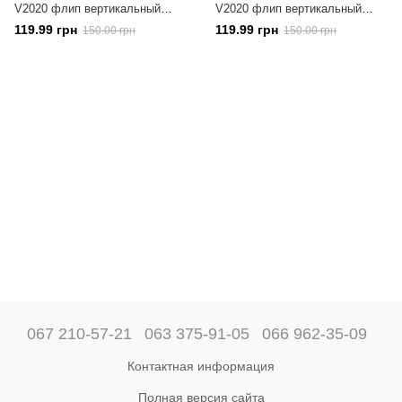
V2020 флип вертикальный
V2020 флип вертикальный
кожа PU Черный
кожа PU Коричневый
119.99 грн
119.99 грн
150.00 грн
150.00 грн
067 210-57-21
063 375-91-05
066 962-35-09
Контактная информация
Полная версия сайта