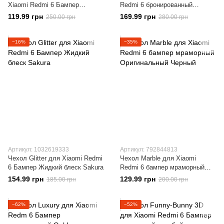
Xiaomi Redmi 6 Бампер
Redmi 6 бронированный
резиновый розовый
бампер Броня Black
119.99 грн
169.99 грн
250.00 грн
280.00 грн
−16%
−35%
Артикул: 1032619333
Артикул: 792844813
Чехол Glitter для Xiaomi Redmi
Чехол Marble для Xiaomi
6 Бампер Жидкий блеск Sakura
Redmi 6 бампер мраморный
Оригинальный Черный
154.99 грн
129.99 грн
185.00 грн
200.00 грн
−62%
−52%