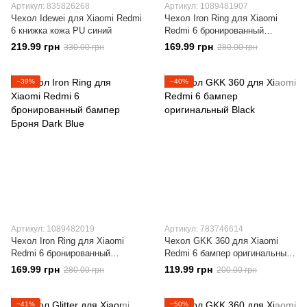
Артикул: 835826268
Артикул: 1089481907
Чехол Idewei для Xiaomi Redmi
Чехол Iron Ring для Xiaomi
6 книжка кожа PU синий
Redmi 6 бронированный
бампер Броня Red
219.99 грн
169.99 грн
330.00 грн
280.00 грн
−39%
−40%
Артикул: 1089482019
Артикул: 783746614
Чехол Iron Ring для Xiaomi
Чехол GKK 360 для Xiaomi
Redmi 6 бронированный
Redmi 6 бампер оригинальный
бампер Броня Dark Blue
Black
169.99 грн
119.99 грн
280.00 грн
200.00 грн
−41%
−50%