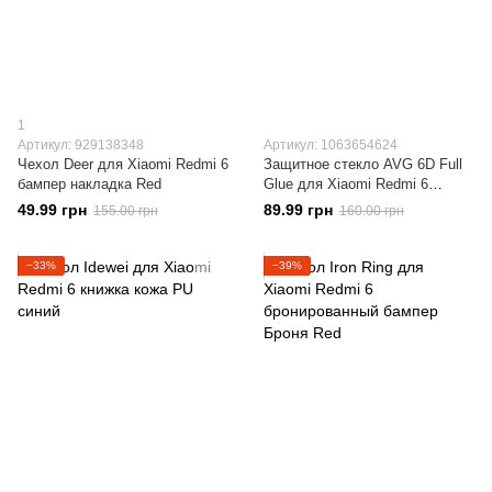
1
Артикул: 929138348
Артикул: 1063654624
Чехол Deer для Xiaomi Redmi 6
Защитное стекло AVG 6D Full
бампер накладка Red
Glue для Xiaomi Redmi 6
полноэкранное черное
49.99 грн
89.99 грн
155.00 грн
160.00 грн
−33%
−39%