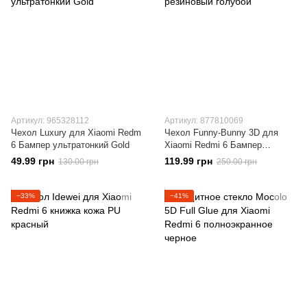
Артикул: 965328112
Артикул: 877810069
Чехол Luxury для Xiaomi Redm
Чехол Funny-Bunny 3D для
6 Бампер ультратонкий Gold
Xiaomi Redmi 6 Бампер
резиновый голубой
49.99 грн
119.99 грн
130.00 грн
250.00 грн
−33%
−41%