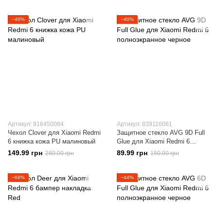
−46%
−40%
Артикул: 916450084
Артикул: 839116061
Чехол Clover для Xiaomi Redmi
Защитное стекло AVG 9D Full
6 книжка кожа PU малиновый
Glue для Xiaomi Redmi 6
полноэкранное черное
149.99 грн
89.99 грн
280.00 грн
150.00 грн
−68%
−44%