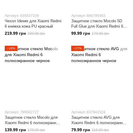
Артикул: 835837339
Артикул: 886795483
Чехол Idewei для Xiaomi Redmi
Защитное стекло Mocolo 5D
6 книжка кожа PU красный
Full Glue для Xiaomi Redmi 6
полноэкранное черное
219.99 грн
99.99 грн
330.00 грн
170.00 грн
−18%
−27%
Артикул: 789062727
Артикул: 837941524
Защитное стекло Mocolo для
Защитное стекло AVG для
Xiaomi Redmi 6 полноэкранное
Xiaomi Redmi 6 полноэкранное
черное
черное
139.99 грн
79.99 грн
170.00 грн
110.00 грн