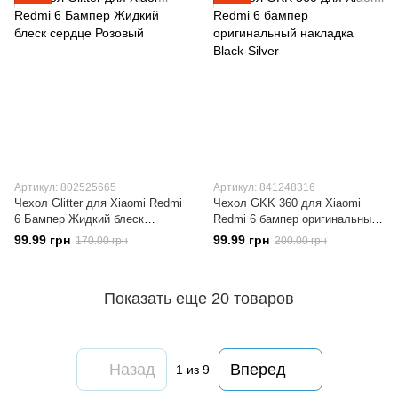
Артикул: 802525665
Артикул: 841248316
Чехол Glitter для Xiaomi Redmi
Чехол GKK 360 для Xiaomi
6 Бампер Жидкий блеск
Redmi 6 бампер оригинальный
сердце Розовый
накладка Black-Silver
99.99 грн
99.99 грн
170.00 грн
200.00 грн
Показать еще 20 товаров
Назад
Вперед
1
из 9