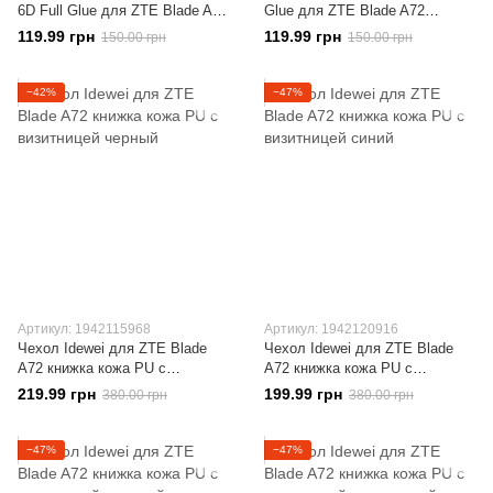
6D Full Glue для ZTE Blade A72
Glue для ZTE Blade A72
полноэкранное черное
полноэкранное черное
119.99 грн
119.99 грн
150.00 грн
150.00 грн
−42%
−47%
Артикул: 1942115968
Артикул: 1942120916
Чехол Idewei для ZTE Blade
Чехол Idewei для ZTE Blade
A72 книжка кожа PU с
A72 книжка кожа PU с
визитницей черный
визитницей синий
219.99 грн
199.99 грн
380.00 грн
380.00 грн
−47%
−47%