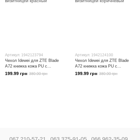
Артикул: 1942123794
Артикул: 1942124100
Чехол Idewei для ZTE Blade
Чехол Idewei для ZTE Blade
A72 книжка кожа PU с
A72 книжка кожа PU с
визитницей красный
визитницей коричневый
199.99 грн
199.99 грн
380.00 грн
380.00 грн
067 210-57-21
063 375-91-05
066 962-35-09