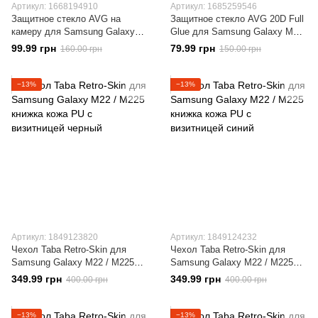
Артикул: 1668194910
Артикул: 1685259546
Защитное стекло AVG на
Защитное стекло AVG 20D Full
камеру для Samsung Galaxy
Glue для Samsung Galaxy M22
M22 / M225
/ M225 полноэкранное черное
99.99 грн
79.99 грн
160.00 грн
150.00 грн
−13%
−13%
Артикул: 1849123820
Артикул: 1849124232
Чехол Taba Retro-Skin для
Чехол Taba Retro-Skin для
Samsung Galaxy M22 / M225
Samsung Galaxy M22 / M225
книжка кожа PU с визитницей
книжка кожа PU с визитницей
349.99 грн
349.99 грн
400.00 грн
400.00 грн
черный
синий
−13%
−13%