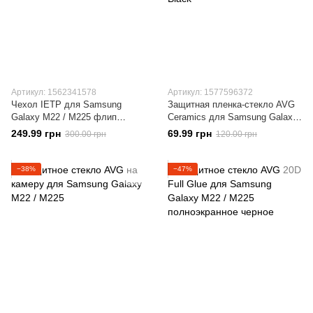
Артикул: 1562341578
Артикул: 1577596372
Чехол IETP для Samsung
Защитная пленка-стекло AVG
Galaxy M22 / M225 флип
Ceramics для Samsung Galaxy
вертикальный кожа PU
M22 / M225 бронированная с
249.99 грн
69.99 грн
300.00 грн
120.00 грн
красный
рамкой Black
−38%
−47%