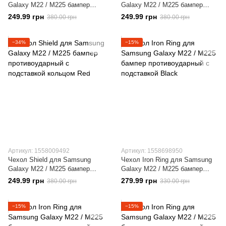
Galaxy M22 / M225 бампер
Galaxy M22 / M225 бампер
противоударный с подставкой
противоударный с подставкой
249.99 грн
249.99 грн
380.00 грн
380.00 грн
кольцом Black
кольцом Dark-Blue
−34%
−15%
Артикул: 1558009492
Артикул: 1558698950
Чехол Shield для Samsung
Чехол Iron Ring для Samsung
Galaxy M22 / M225 бампер
Galaxy M22 / M225 бампер
противоударный с подставкой
противоударный с подставкой
249.99 грн
279.99 грн
380.00 грн
330.00 грн
кольцом Red
Black
−15%
−15%