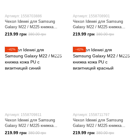
Артикул: 1558703886
Артикул: 1558708901
Чехол Idewei для Samsung
Чехол Idewei для Samsung
Galaxy M22 / M225 книжка
Galaxy M22 / M225 книжка
кожа PU с визитницей черный
кожа PU с визитницей
219.99 грн
219.99 грн
380.00 грн
380.00 грн
коричневый
−42%
−42%
Артикул: 1558709811
Артикул: 1558711797
Чехол Idewei для Samsung
Чехол Idewei для Samsung
Galaxy M22 / M225 книжка
Galaxy M22 / M225 книжка
кожа PU с визитницей синий
кожа PU с визитницей красный
219.99 грн
219.99 грн
380.00 грн
380.00 грн