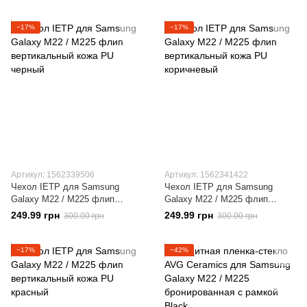
−17%
−17%
Артикул: 1562339506
Артикул: 1562341422
Чехол IETP для Samsung
Чехол IETP для Samsung
Galaxy M22 / M225 флип
Galaxy M22 / M225 флип
вертикальный кожа PU черный
вертикальный кожа PU
249.99 грн
249.99 грн
300.00 грн
300.00 грн
коричневый
−17%
−42%