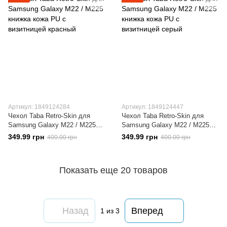
Артикул: 1849124284
Артикул: 1849124447
Чехол Taba Retro-Skin для
Чехол Taba Retro-Skin для
Samsung Galaxy M22 / M225
Samsung Galaxy M22 / M225
книжка кожа PU с визитницей
книжка кожа PU с визитницей
349.99 грн
349.99 грн
400.00 грн
400.00 грн
красный
серый
Показать еще 20 товаров
Назад
Вперед
1
из 3