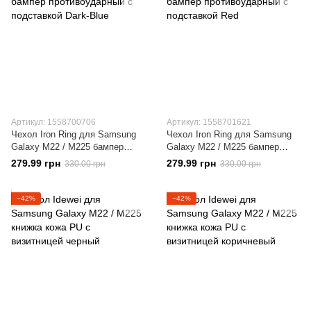
Артикул: 1558700706
Артикул: 1558701621
Чехол Iron Ring для Samsung
Чехол Iron Ring для Samsung
Galaxy M22 / M225 бампер
Galaxy M22 / M225 бампер
противоударный с подставкой
противоударный с подставкой
279.99 грн
279.99 грн
330.00 грн
330.00 грн
Dark-Blue
Red
−42%
−42%