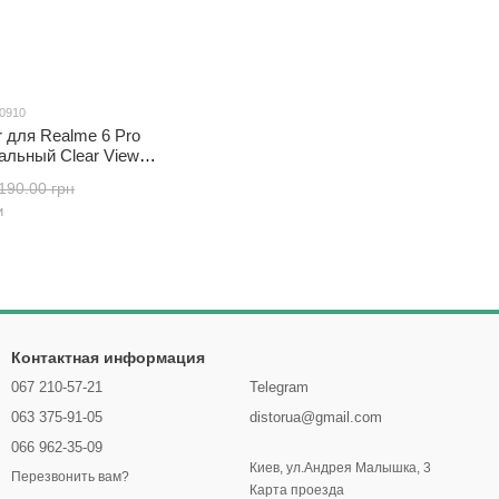
00910
r для Realme 6 Pro
альный Clear View
190.00 грн
и
Контактная информация
067 210-57-21
Telegram
063 375-91-05
distorua@gmail.com
066 962-35-09
Киев, ул.Андрея Малышка, 3
Перезвонить вам?
Карта проезда