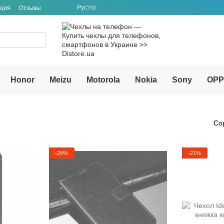
Рус
Укр
ация
Отзывы
Honor
Meizu
Motorola
Nokia
Sony
OP
Со
−29%
−21%