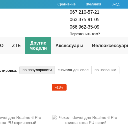
Сравнение
Желания
Вход
067 210-57-21
063 375-91-05
066 962-35-09
Перезвонить вам?
Другие
PO
ZTE
Аксессуары
Велоаксессуа
модели
по популярности
сначала дешевле
по названию
ртировка:
−21%