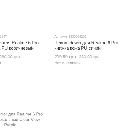
62847
Артикул: 1330064202
i для Realme 6 Pro
Чехол Idewei для Realme 6 Pro
а PU коричневый
книжка кожа PU синий
219.99 грн
280.00 грн
280.00 грн
и
Нет в наличии