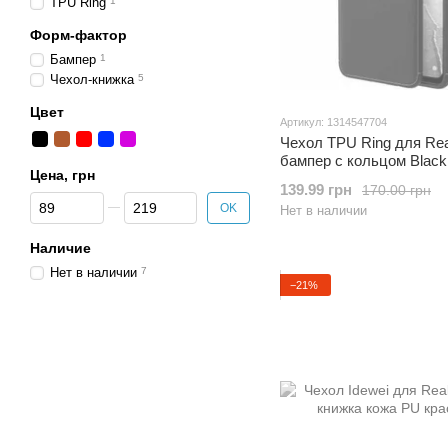
TPU Ring
1
Форм-фактор
Бампер
1
Чехол-книжка
5
Цвет
Артикул: 1314547704
Чехол TPU Ring для Rea
бампер с кольцом Black
Цена, грн
139.99 грн
170.00 грн
От Цена, грн
До Цена, грн
OK
Нет в наличии
Наличие
Нет в наличии
7
−21%