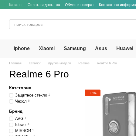
Перейти к основному контенту
Каталог
Оплата и доставка
Обмен и возврат
Контактная информ
Iphone
Xiaomi
Samsung
Asus
Huawei
Главная
Каталог
Другие модели
Realme
Realme 6 Pro
Realme 6 Pro
Категория
−18%
Защитное стекло
1
Чехол
6
Бренд
AVG
1
Idewei
4
MIRROR
1